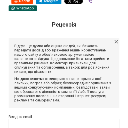
Reddit
Telegram
Viber
WhatsApp
Рецензія
Відгук - це думка або оцінка людей, які бажають
передати досвід або враження іншим користувачам
нашого сайту з обов'язковою аргументацією
залишеного відгука. Це допоможе багатьом прийняти
правильне рішення. Коментарі призначені для
спілкування та обговорення, а також для роз'яснення
питань, що цікавлять.
Не дозволяється:
використання ненормативної
лексики, погроз або образ; безпосереднє порівняння з
іншими конкуруючими компаніями; безпідставні заяви,
що ображають діяльність компанії і / або її послуги;
розміщення посилань на сторонні інтернет-ресурси;
реклама та самореклама.
Введіть email: