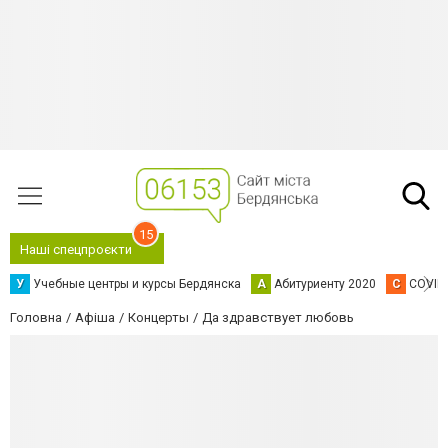
15
Наші спецпроєкти
У
Учебные центры и курсы Бердянска
А
Абитуриенту 2020
C
COVID
Головна
Афіша
Концерты
Да здравствует любовь