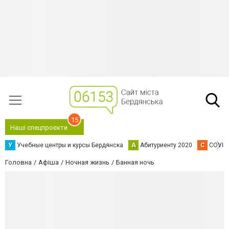
15
Наші спецпроєкти
У
Учебные центры и курсы Бердянска
А
Абитуриенту 2020
C
COVID
Головна
Афіша
Ночная жизнь
Банная ночь