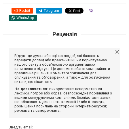
Reddit
Telegram
Viber
WhatsApp
Рецензія
Відгук - це думка або оцінка людей, які бажають
передати досвід або враження іншим користувачам
нашого сайту з обов'язковою аргументацією
залишеного відгука. Це допоможе багатьом прийняти
правильне рішення. Коментарі призначені для
спілкування та обговорення, а також для роз'яснення
питань, що цікавлять.
Не дозволяється:
використання ненормативної
лексики, погроз або образ; безпосереднє порівняння з
іншими конкуруючими компаніями; безпідставні заяви,
що ображають діяльність компанії і / або її послуги;
розміщення посилань на сторонні інтернет-ресурси;
реклама та самореклама.
Введіть email: