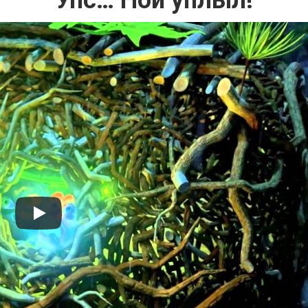
Упс… Ной уплыл!