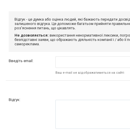
Відгук - це думка або оцінка людей, які бажають передати дос
залишеного відгука. Це допоможе багатьом прийняти правильне 
роз'яснення питань, що цікавлять.
Не дозволяється:
використання ненормативної лексики, погро
безпідставні заяви, що ображають діяльність компанії і / або її
самореклама.
Введіть email:
Ваш e-mail не відображатиметься на сайті
Відгук: