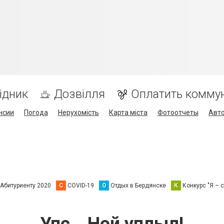
ідник
Дозвілля
Оплатить комму
нсии
Погода
Нерухомість
Карта міста
Фотоотчеты
Авт
Абитуриенту 2020
C
COVID-19
О
Отдых в Бердянске
К
Конкурс "Я – с