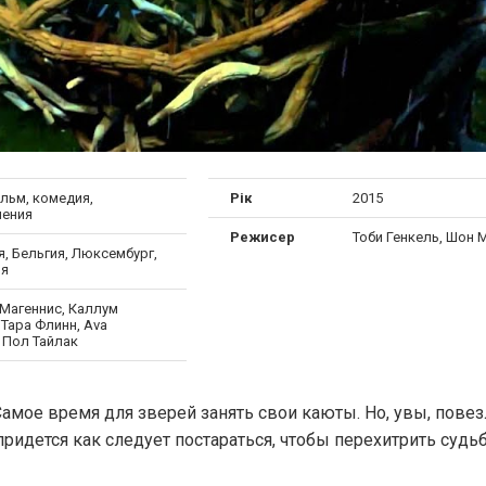
льм, комедия,
Рік
2015
ения
Режисер
Тоби Генкель, Шон
, Бельгия, Люксембург,
ия
Магеннис, Каллум
Тара Флинн, Ava
, Пол Тайлак
 Самое время для зверей занять свои каюты. Но, увы, пове
ридется как следует постараться, чтобы перехитрить судьб