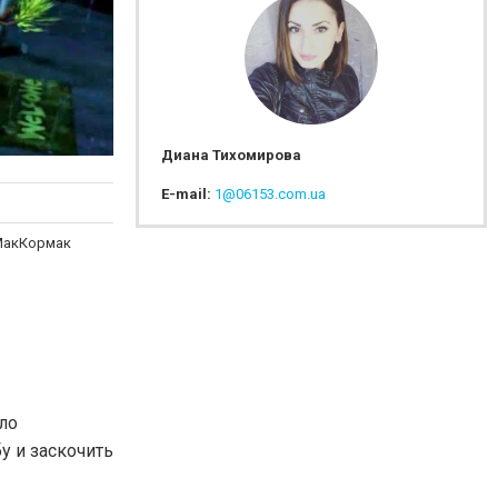
Диана Тихомирова
E-mail:
1@06153.com.ua
 МакКормак
зло
у и заскочить