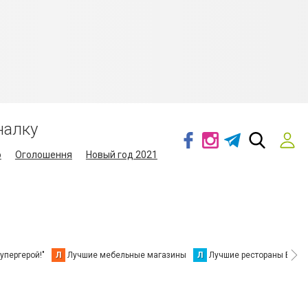
налку
о
Оголошення
Новый год 2021
упергерой!"
Л
Лучшие мебельные магазины
Л
Лучшие рестораны Берд