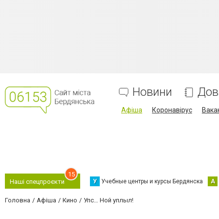
Новини
Дов
Афіша
Коронавірус
Вака
15
У
Учебные центры и курсы Бердянска
А
Наші спецпроєкти
Головна
Афіша
Кино
Упс… Ной уплыл!