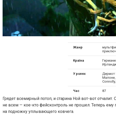
Жанр
мультфи
приключ
Країна
Германия
Ирланд
У ролях
Дермот 
Малони, 
Connolly
Час
87
Грядет всемирный потоп, и старина Ной вот-вот отчалит.
не всем — кое-кто фейсконтроль не прошел. Теперь ему п
на подножку уплывающего ковчега.