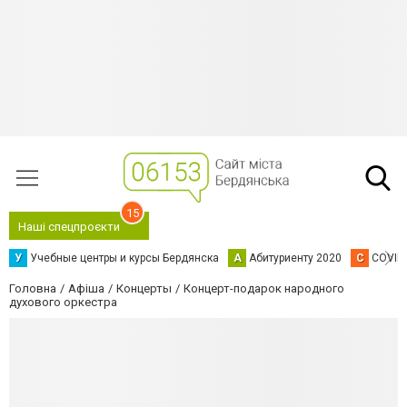
15
Наші спецпроєкти
У
Учебные центры и курсы Бердянска
А
Абитуриенту 2020
C
COVID
Головна
Афіша
Концерты
Концерт-подарок народного
духового оркестра