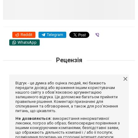
Reddit
Telegram
Viber
WhatsApp
Рецензія
Відгук - це думка або оцінка людей, які бажають
передати досвід або враження іншим користувачам
нашого сайту з обов'язковою аргументацією
залишеного відгука. Це допоможе багатьом прийняти
правильне рішення. Коментарі призначені для
спілкування та обговорення, а також для роз'яснення
питань, що цікавлять.
Не дозволяється:
використання ненормативної
лексики, погроз або образ; безпосереднє порівняння з
іншими конкуруючими компаніями; безпідставні заяви,
що ображають діяльність компанії і / або її послуги;
розміщення посилань на сторонні інтернет-ресурси;