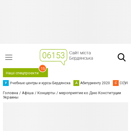
15
Наші спецпроєкти
У
Учебные центры и курсы Бердянска
А
Абитуриенту 2020
C
COVID
Головна
Афіша
Концерты
мероприятие ко Дню Конституции
Украины