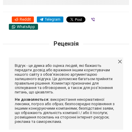
Reddit
Telegram
Viber
WhatsApp
Рецензія
Відгук - це думка або оцінка людей, які бажають
передати досвід або враження іншим користувачам
нашого сайту з обов'язковою аргументацією
залишеного відгука. Це допоможе багатьом прийняти
правильне рішення. Коментарі призначені для
спілкування та обговорення, а також для роз'яснення
питань, що цікавлять.
Не дозволяється:
використання ненормативної
лексики, погроз або образ; безпосереднє порівняння з
іншими конкуруючими компаніями; безпідставні заяви,
що ображають діяльність компанії і / або її послуги;
розміщення посилань на сторонні інтернет-ресурси;
реклама та самореклама.