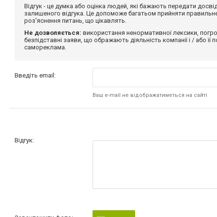
Відгук - це думка або оцінка людей, які бажають передати дос
залишеного відгука. Це допоможе багатьом прийняти правильне 
роз'яснення питань, що цікавлять.
Не дозволяється:
використання ненормативної лексики, погро
безпідставні заяви, що ображають діяльність компанії і / або її
самореклама.
Введіть email:
Ваш e-mail не відображатиметься на сайті
Відгук: