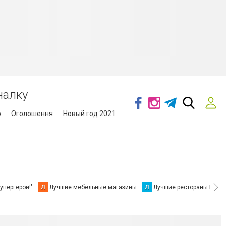
налку
о
Оголошення
Новый год 2021
упергерой!"
Л
Лучшие мебельные магазины
Л
Лучшие рестораны Берд