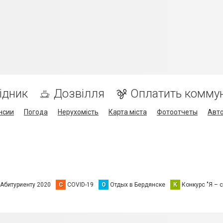
ідник
Дозвілля
Оплатить комму
нсии
Погода
Нерухомість
Карта міста
Фотоотчеты
Авт
Абитуриенту 2020
C
COVID-19
О
Отдых в Бердянске
К
Конкурс "Я – с