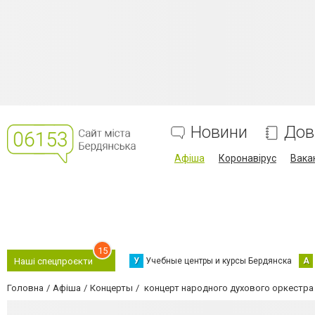
Новини
Дов
Афіша
Коронавірус
Вака
15
У
Учебные центры и курсы Бердянска
А
Наші спецпроєкти
Головна
Афіша
Концерты
концерт народного духового оркестра