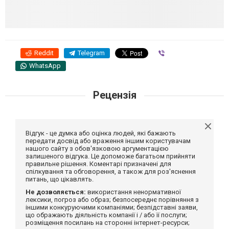
Reddit
Telegram
Viber
WhatsApp
Рецензія
Відгук - це думка або оцінка людей, які бажають
передати досвід або враження іншим користувачам
нашого сайту з обов'язковою аргументацією
залишеного відгука. Це допоможе багатьом прийняти
правильне рішення. Коментарі призначені для
спілкування та обговорення, а також для роз'яснення
питань, що цікавлять.
Не дозволяється:
використання ненормативної
лексики, погроз або образ; безпосереднє порівняння з
іншими конкуруючими компаніями; безпідставні заяви,
що ображають діяльність компанії і / або її послуги;
розміщення посилань на сторонні інтернет-ресурси;