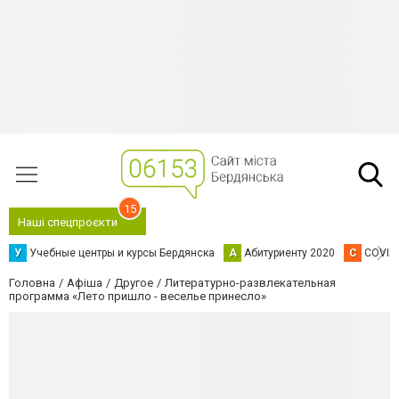
15
Наші спецпроєкти
У
Учебные центры и курсы Бердянска
А
Абитуриенту 2020
C
COVID
Головна
Афіша
Другое
Литературно-развлекательная
программа «Лето пришло - веселье принесло»