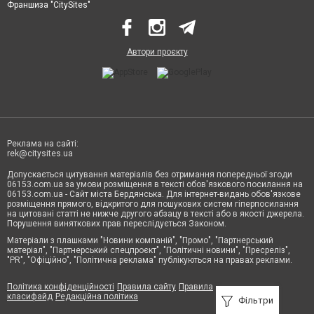
Франшиза "CitySites"
Автори проєкту
Реклама на сайті:
rek@citysites.ua
Допускається цитування матеріалів без отримання попередньої згоди
06153.com.ua за умови розміщення в тексті обов'язкового посилання на
06153.com.ua - Сайт міста Бердянська. Для інтернет-видань обов'язкове
розміщення прямого, відкритого для пошукових систем гіперпосилання
на цитовані статті не нижче другого абзацу в тексті або в якості джерела.
Порушення виняткових прав переслідується Законом.
Матеріали з плашками "Новини компаній", "Промо", "Партнерський
матеріал", "Партнерський спецпроєкт", "Політичні новини", "Пресреліз",
"PR", "Офіційно", "Політична реклама" публікуються на правах реклами.
Політика конфіденційності
Правила сайту
Правила
класифайд
Редакційна політика
Фільтри