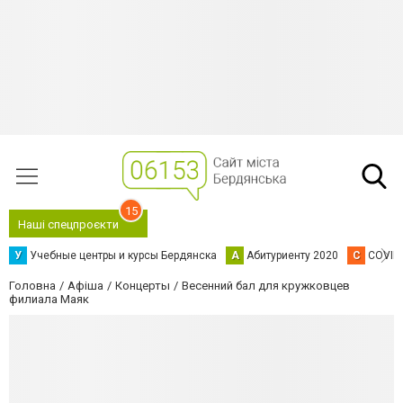
15
Наші спецпроєкти
У
Учебные центры и курсы Бердянска
А
Абитуриенту 2020
C
COVID
Головна
Афіша
Концерты
Весенний бал для кружковцев
филиала Маяк