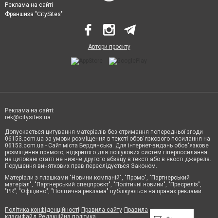
Реклама на сайті
Франшиза "CitySites"
Автори проєкту
Реклама на сайті:
rek@citysites.ua
Допускається цитування матеріалів без отримання попередньої згоди
06153.com.ua за умови розміщення в тексті обов'язкового посилання на
06153.com.ua - Сайт міста Бердянська. Для інтернет-видань обов'язкове
розміщення прямого, відкритого для пошукових систем гіперпосилання
на цитовані статті не нижче другого абзацу в тексті або в якості джерела.
Порушення виняткових прав переслідується Законом.
Матеріали з плашками "Новини компаній", "Промо", "Партнерський
матеріал", "Партнерський спецпроєкт", "Політичні новини", "Пресреліз",
"PR", "Офіційно", "Політична реклама" публікуються на правах реклами.
Політика конфіденційності
Правила сайту
Правила
класифайд
Редакційна політика