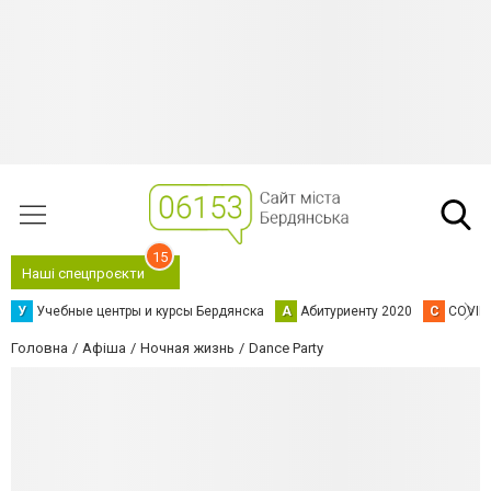
15
Наші спецпроєкти
У
Учебные центры и курсы Бердянска
А
Абитуриенту 2020
C
COVID
Головна
Афіша
Ночная жизнь
Dance Party