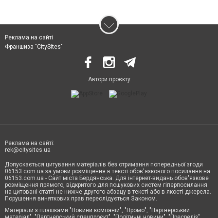
Реклама на сайті
Франшиза "CitySites"
Автори проєкту
Реклама на сайті:
rek@citysites.ua
Допускається цитування матеріалів без отримання попередньої згоди
06153.com.ua за умови розміщення в тексті обов'язкового посилання на
06153.com.ua - Сайт міста Бердянська. Для інтернет-видань обов'язкове
розміщення прямого, відкритого для пошукових систем гіперпосилання
на цитовані статті не нижче другого абзацу в тексті або в якості джерела.
Порушення виняткових прав переслідується Законом.
Матеріали з плашками "Новини компаній", "Промо", "Партнерський
матеріал", "Партнерський спецпроєкт", "Політичні новини", "Пресреліз",