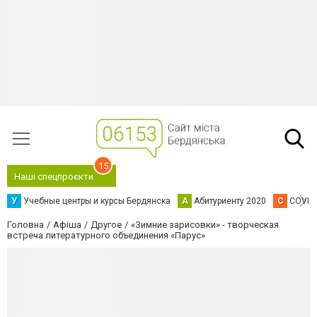
15
Наші спецпроєкти
У
Учебные центры и курсы Бердянска
А
Абитуриенту 2020
C
COVID
Головна
Афіша
Другое
«Зимние зарисовки» - творческая
встреча литературного объединения «Парус»