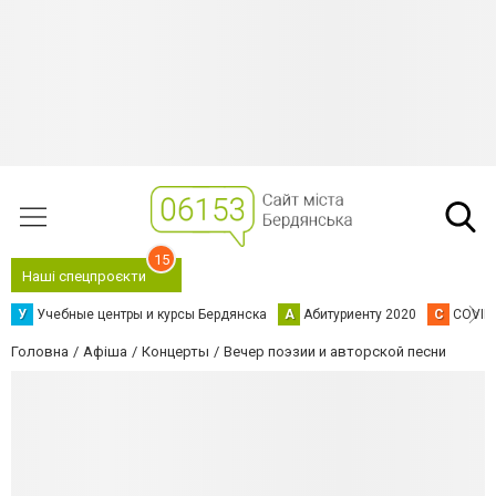
15
Наші спецпроєкти
У
Учебные центры и курсы Бердянска
А
Абитуриенту 2020
C
COVID
Головна
Афіша
Концерты
Вечер поэзии и авторской песни