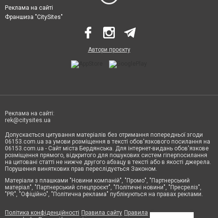
Реклама на сайті
Франшиза "CitySites"
Автори проєкту
Реклама на сайті:
rek@citysites.ua
Допускається цитування матеріалів без отримання попередньої згоди
06153.com.ua за умови розміщення в тексті обов'язкового посилання на
06153.com.ua - Сайт міста Бердянська. Для інтернет-видань обов'язкове
розміщення прямого, відкритого для пошукових систем гіперпосилання
на цитовані статті не нижче другого абзацу в тексті або в якості джерела.
Порушення виняткових прав переслідується Законом.
Матеріали з плашками "Новини компаній", "Промо", "Партнерський
матеріал", "Партнерський спецпроєкт", "Політичні новини", "Пресреліз",
"PR", "Офіційно", "Політична реклама" публікуються на правах реклами.
Політика конфіденційності
Правила сайту
Правила