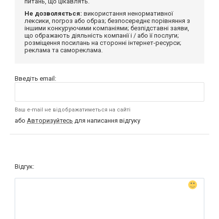
питань, що цікавлять.
Не дозволяється:
використання ненормативної
лексики, погроз або образ; безпосереднє порівняння з
іншими конкуруючими компаніями; безпідставні заяви,
що ображають діяльність компанії і / або її послуги;
розміщення посилань на сторонні інтернет-ресурси;
реклама та самореклама.
Введіть email:
Ваш e-mail не відображатиметься на сайті
або
Авторизуйтесь
для написання відгуку
Відгук: