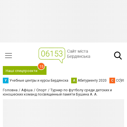
15
Наші спецпроєкти
У
Учебные центры и курсы Бердянска
А
Абитуриенту 2020
C
COVID
Головна
Афіша
Спорт
Турнир по футболу среди детских и
юношеских команд посвященный памяти Бушина А. А.