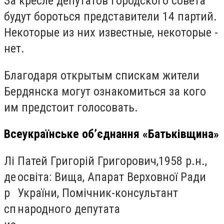
За кресле депутатов городского совета
будут бороться представители 14 партий.
Некоторые из них известные, некоторые -
нет.
Благодаря открытым спискам жители
Бердянска могут ознакомиться за кого
им предстоит голосовать.
Всеукраїнське об’єднання «Батьківщина»
Лі
Патей Григорій Григорович,1958 р.н.,
де
освіта: Вища, Апарат Верховної Ради
р
України, Помічник-консультант
сп
народного депутата