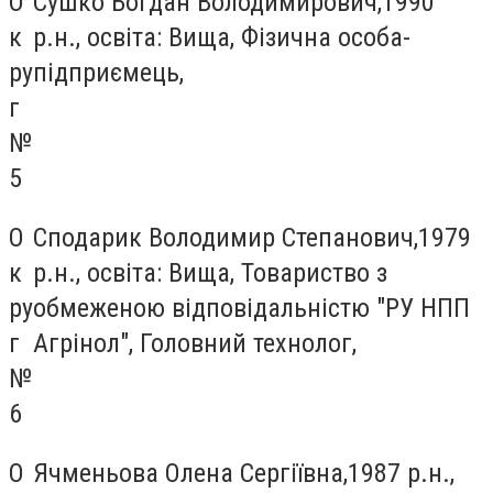
О
Сушко Богдан Володимирович,1990
к
р.н., освіта: Вища, Фізична особа-
ру
підприємець,
г
№
5
О
Сподарик Володимир Степанович,1979
к
р.н., освіта: Вища, Товариство з
ру
обмеженою відповідальністю "РУ НПП
г
Агрінол", Головний технолог,
№
6
О
Ячменьова Олена Сергіївна,1987 р.н.,