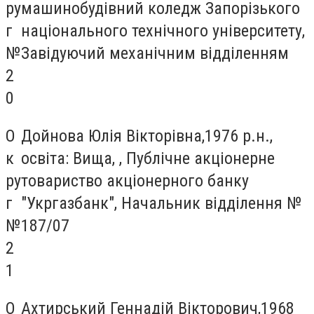
ру
машинобудівний коледж Запорізького
г
національного технічного університету,
№
Завідуючий механічним відділенням
2
0
О
Дойнова Юлія Вікторівна,1976 р.н.,
к
освіта: Вища, , Публічне акціонерне
ру
товариство акціонерного банку
г
"Укргазбанк", Начальник відділення №
№
187/07
2
1
О
Ахтирський Геннадій Вікторович,1968