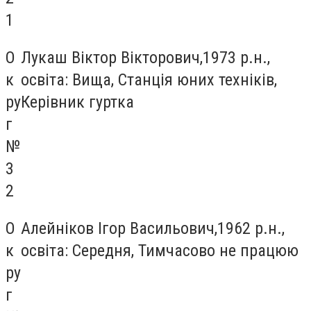
1
О
Лукаш Віктор Вікторович,1973 р.н.,
к
освіта: Вища, Станція юних техніків,
ру
Керівник гуртка
г
№
3
2
О
Алейніков Ігор Васильович,1962 р.н.,
к
освіта: Середня, Тимчасово не працюю
ру
г