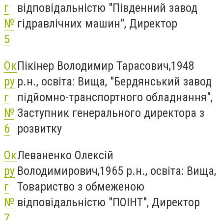
г
відповідальністю "Південний завод
№
гідравлічних машин", Директор
5
Ок
Пікінер Володимир Тарасович,1948
ру
р.н., освіта: Вища, "Бердянський завод
г
підйомно-транспортного обладнання",
№
Заступник генерального директора з
6
розвитку
Ок
Леваненко Олексій
ру
Володимирович,1965 р.н., освіта: Вища,
г
Товариство з обмеженою
№
відповідальністю "ПОІНТ", Директор
7