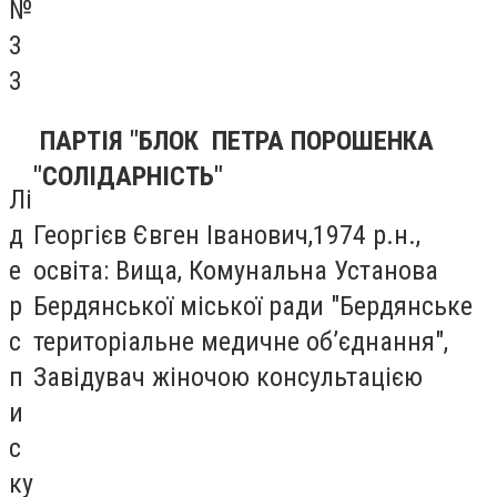
№
3
3
ПАРТІЯ "БЛОК ПЕТРА ПОРОШЕНКА
"СОЛІДАРНІСТЬ"
Лі
д
Георгієв Євген Іванович,1974 р.н.,
е
освіта: Вища, Комунальна Установа
р
Бердянської міської ради "Бердянське
с
територіальне медичне об’єднання",
п
Завідувач жіночою консультацією
и
с
ку