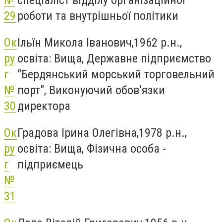
29
роботи та внутрішньої політики
Ок
Ільїн Микола Іванович,1962 р.н.,
ру
освіта: Вища, Державне підприємство
г
"Бердянський морський торговельний
№
порт", Виконуючий обов’язки
30
директора
Ок
Градова Ірина Олегівна,1978 р.н.,
ру
освіта: Вища, Фізична особа -
г
підприємець
№
31