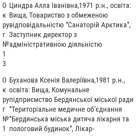
О
Циндра Алла Іванівна,1971 р.н., освіта:
к
Вища, Товариство з обмеженою
ру
відповідальністю "Санаторій Арктика",
г
Заступник директор з
№
адміністративною діяльністю
1
3
О
Буханова Ксенія Валеріївна,1981 р.н.,
к
освіта: Вища, Комунальне
ру
підприємство Бердянської міської ради
г
"Територіальне медичне об’єднання
№
"Бердянська міська дитяча лікарня та
1
пологовий будинок", Лікар-