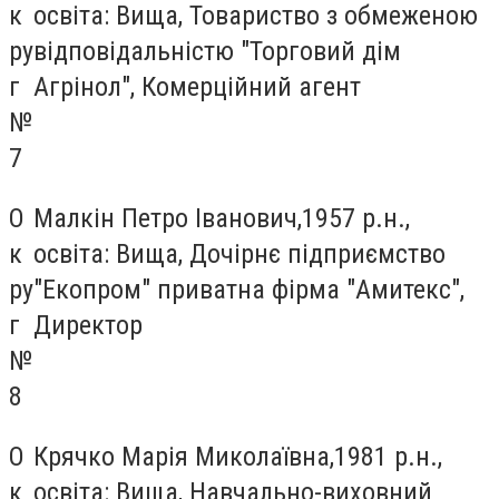
к
освіта: Вища, Товариство з обмеженою
ру
відповідальністю "Торговий дім
г
Агрінол", Комерційний агент
№
7
О
Малкін Петро Іванович,1957 р.н.,
к
освіта: Вища, Дочірнє підприємство
ру
"Екопром" приватна фірма "Амитекс",
г
Директор
№
8
О
Крячко Марія Миколаївна,1981 р.н.,
к
освіта: Вища, Навчально-виховний