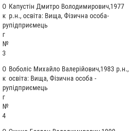
О
Капустін Дмитро Володимирович,1977
к
р.н., освіта: Вища, Фізична особа-
ру
підприємець
г
№
3
О
Воболіс Михайло Валерійович,1983 р.н.,
к
освіта: Вища, Фізична особа -
ру
підприємець
г
№
4