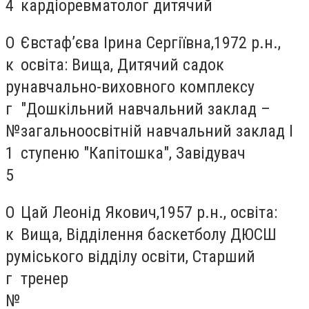
4
кардіоревматолог дитячий
О
Євстаф’єва Ірина Сергіївна,1972 р.н.,
к
освіта: Вища, Дитячий садок
ру
навчально-виховного комплексу
г
"Дошкільний навчальний заклад –
№
загальноосвітній навчальний заклад І
1
ступеню "Капітошка", Завідувач
5
О
Цай Леонід Якович,1957 р.н., освіта:
к
Вища, Відділення баскетболу ДЮСШ
ру
міського відділу освіти, Старший
г
тренер
№