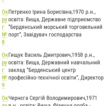
Ок
Петренко Ірина Борисівна,1970 р.н.,
ру
освіта: Вища, Державне підприємство
г
"Бердянський морський торговельний
№
порт", Завідувач господарства
8
Ок
Гищук Василь Дмитрович,1958 р.н.,
ру
освіта: Вища, Державний навчальний
г
заклад "Бердянський центр
№
професійно-технічної освіти", Директор
9
Ок
Чернєга Сергій Володимирович,1971
ру
р.н., освіта: Вища, Фізична особа -