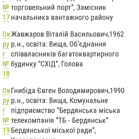
№
торговельний порт", Замісник
17
начальника вантажного району
Ок
Жавжаров Віталій Васильович,1962
ру
р.н., освіта: Вища, Об’єднання
г
співвласників багатоквартирного
№
будинку "СХІД", Голова
18
Ок
Гнибіда Євген Володимирович,1990
ру
р.н., освіта: Вища, Комунальне
г
підприємство "Бердянська міська
№
телекомпанія "ТБ - Бердянськ"
19
Бердянської міської ради",