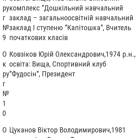
ру
комплекс "Дошкільний навчальний
г
заклад – загальноосвітній навчальний
№
заклад І ступеню "Капітошка", Вчитель
9
початкових класів
О
Ковзіков Юрій Олександрович,1974 р.н.,
к
освіта: Вища, Спортивний клуб
ру
"Фудосін", Президент
г
№
1
0
О
Цуканов Віктор Володимирович,1981