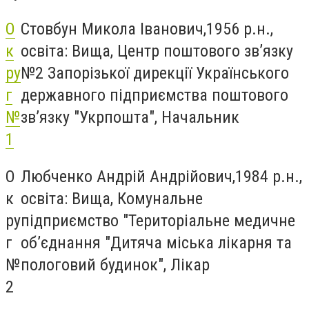
О
Стовбун Микола Іванович,1956 р.н.,
к
освіта: Вища, Центр поштового зв’язку
ру
№2 Запорізької дирекції Українського
г
державного підприємства поштового
№
зв’язку "Укрпошта", Начальник
1
О
Любченко Андрій Андрійович,1984 р.н.,
к
освіта: Вища, Комунальне
ру
підприємство "Територіальне медичне
г
об’єднання "Дитяча міська лікарня та
№
пологовий будинок", Лікар
2