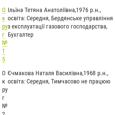
О
Ільїна Тетяна Анатоліївна,1976 р.н.,
к
освіта: Середня, Бердянське управління
ру
з експлуатації газового господарства,
г
Бухгалтер
№
1
5
О
Єчмакова Наталя Василівна,1968 р.н.,
к
освіта: Середня, Тимчасово не працюю
ру
г
№
2