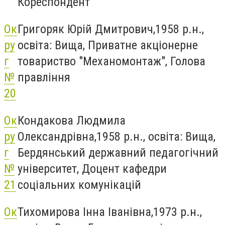
Кореспондент
Ок
Григоряк Юрій Дмитрович,1958 р.н.,
ру
освіта: Вища, Приватне акціонерне
г
товариство "Механомонтаж", Голова
№
правління
20
Ок
Кондакова Людмила
ру
Олександрівна,1958 р.н., освіта: Вища,
г
Бердянський державний педагогічний
№
університет, Доцент кафедри
21
соціальних комунікацій
Ок
Тихомирова Інна Іванівна,1973 р.н.,