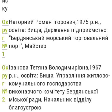
ис
ку
Ок
Нагорний Роман Ігорович,1975 р.н.,
ру
освіта: Вища, Державне підприємство
г
"Бердянський морський торговельний
№
порт", Майстер
1
Ок
Іванова Тетяна Володимирівна,1967
ру
р.н., освіта: Вища, Управління житлово-
г
комунального господарства
№
виконавчого комітету Бердянської
2
міської ради, Начальник відділу
благоустрою