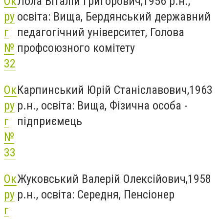
Ок
Лола Віталій Григорович,1956 р.н.,
ру
освіта: Вища, Бердянський державний
г
педагогічний університет, Голова
№
профсоюзного комітету
32
Ок
Карпинський Юрій Станіславович,1963
ру
р.н., освіта: Вища, Фізична особа -
г
підприємець
№
33
Ок
Жуковський Валерій Олексійович,1958
ру
р.н., освіта: Середня, Пенсіонер
г