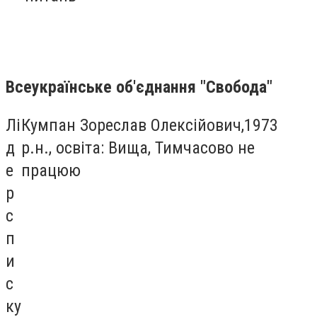
Всеукраїнське об'єднання "Свобода"
Лі
Кумпан Зореслав Олексійович,1973
д
р.н., освіта: Вища, Тимчасово не
е
працюю
р
с
п
и
с
ку