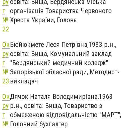
ру
освіта: Вища, Бердянська міська
г
організація Товариства Червоного
№
Хреста України, Голова
22
Ок
Бюйюкмете Леся Петрівна,1983 р.н.,
ру
освіта: Вища, Комунальний заклад
г
"Бердянський медичний коледж"
№
Запорізької обласної ради, Методист-
23
викладач
Ок
Дячок Наталя Володимирівна,1963
ру
р.н., освіта: Вища, Товариство з
г
обмеженою відповідальністю "МАРТ",
№
Головний бухгалтер