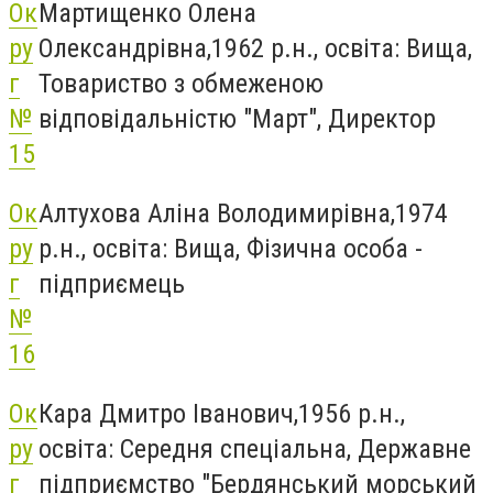
Ок
Мартищенко Олена
ру
Олександрівна,1962 р.н., освіта: Вища,
г
Товариство з обмеженою
№
відповідальністю "Март", Директор
15
Ок
Алтухова Аліна Володимирівна,1974
ру
р.н., освіта: Вища, Фізична особа -
г
підприємець
№
16
Ок
Кара Дмитро Іванович,1956 р.н.,
ру
освіта: Середня спеціальна, Державне
г
підприємство "Бердянський морський