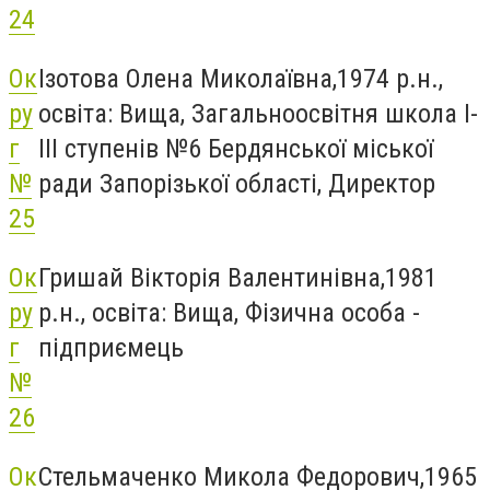
24
Ок
Ізотова Олена Миколаївна,1974 р.н.,
ру
освіта: Вища, Загальноосвітня школа I-
г
III ступенів №6 Бердянської міської
№
ради Запорізької області, Директор
25
Ок
Гришай Вікторія Валентинівна,1981
ру
р.н., освіта: Вища, Фізична особа -
г
підприємець
№
26
Ок
Стельмаченко Микола Федорович,1965