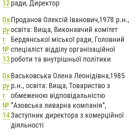
12
ради, Директор
Ок
Проданов Олексій Іванович,1978 р.н.,
ру
освіта: Вища, Виконавчий комітет
г
Бердянської міської ради, Головний
№
спеціаліст відділу організаційної
13
роботи та внутрішньої політики
Ок
Васьковська Олена Леонідівна,1985
ру
р.н., освіта: Вища, Товариство з
г
обмеженою відповідальністю
№
"Азовська ливарна компанія",
14
Заступник директора з комерційної
діяльності