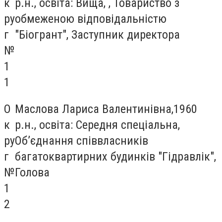
к
р.н., освіта: Вища, , Товариство з
ру
обмеженою відповідальністю
г
"Біогрант", Заступник директора
№
1
1
О
Маслова Лариса Валентинівна,1960
к
р.н., освіта: Середня спеціальна,
ру
Об’єднання співвласників
г
багатоквартирних будинків "Гідравлік",
№
Голова
1
2