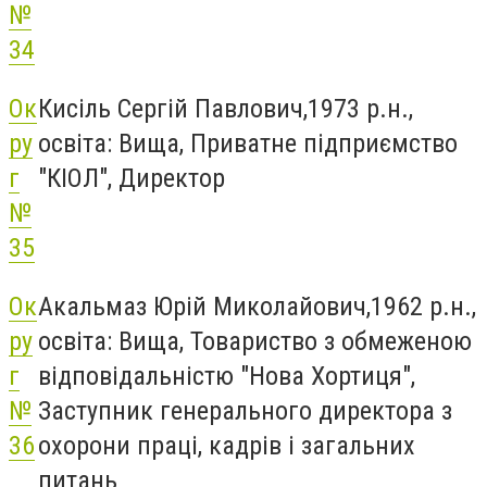
№
34
Ок
Кисіль Сергій Павлович,1973 р.н.,
ру
освіта: Вища, Приватне підприємство
г
"КІОЛ", Директор
№
35
Ок
Акальмаз Юрій Миколайович,1962 р.н.,
ру
освіта: Вища, Товариство з обмеженою
г
відповідальністю "Нова Хортиця",
№
Заступник генерального директора з
36
охорони праці, кадрів і загальних
питань