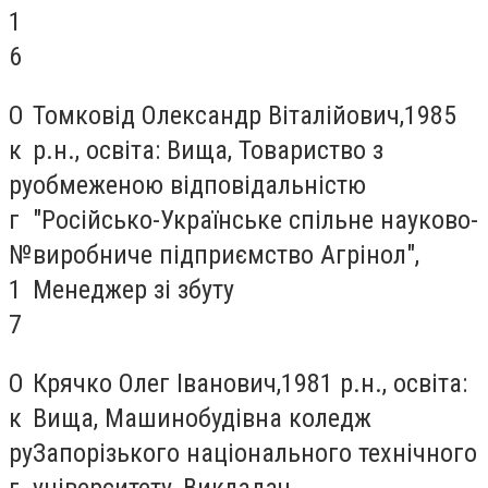
1
6
О
Томковід Олександр Віталійович,1985
к
р.н., освіта: Вища, Товариство з
ру
обмеженою відповідальністю
г
"Російсько-Українське спільне науково-
№
виробниче підприємство Агрінол",
1
Менеджер зі збуту
7
О
Крячко Олег Іванович,1981 р.н., освіта:
к
Вища, Машинобудівна коледж
ру
Запорізького національного технічного
г
університету, Викладач