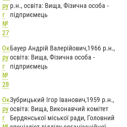
ру
р.н., освіта: Вища, Фізична особа -
г
підприємець
№
27
Ок
Бауер Андрій Валерійович,1966 р.н.,
ру
освіта: Вища, Фізична особа -
г
підприємець
№
28
Ок
Зубрицький Ігор Іванович,1959 р.н.,
ру
освіта: Вища, Виконавчий комітет
г
Бердянської міської ради, Головний
№
спеціаліст відділу організаційної