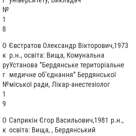
№
1
8
О
Євстратов Олександр Вікторович,1973
к
р.н., освіта: Вища, Комунальна
ру
Установа "Бердянське територіальне
г
медичне об’єднання" Бердянської
№
міської ради, Лікар-анестезіолог
1
9
О
Саприкін Єгор Васильович,1981 р.н.,
к
освіта: Вища, , Бердянський