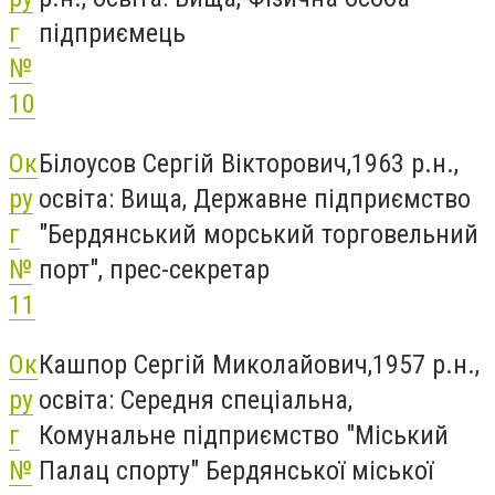
г
підприємець
№
10
Ок
Білоусов Сергій Вікторович,1963 р.н.,
ру
освіта: Вища, Державне підприємство
г
"Бердянський морський торговельний
№
порт", прес-секретар
11
Ок
Кашпор Сергій Миколайович,1957 р.н.,
ру
освіта: Середня спеціальна,
г
Комунальне підприємство "Міський
№
Палац спорту" Бердянської міської