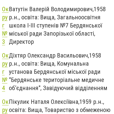
Ок
Ватутін Валерій Володимирович,1958
ру
р.н., освіта: Вища, Загальноосвітня
г
школа I-III ступенів №7 Бердянської
№
міської ради Запорізької області,
3
Директор
Ок
Діхтяр Олександр Васильович,1958
ру
р.н., освіта: Вища, Комунальна
г
установа Бердянської міської ради
№
"Бердянське територіальне медичне
4
об’єднання", Завідуючий відділенням
Ок
Пікулик Наталя Олексіївна,1959 р.н.,
ру
освіта: Вища, Товариство з обмеженою