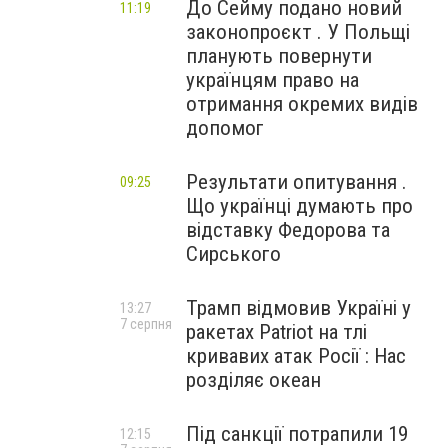
До Сейму подано новий
11:19
законопроєкт . У Польщі
планують повернути
українцям право на
отримання окремих видів
допомог
Результати опитування .
09:25
Що українці думають про
відставку Федорова та
Сирського
Трамп відмовив Україні у
13:27
7 серпня
ракетах Patriot на тлі
кривавих атак Росії : Нас
розділяє океан
Під санкції потрапили 19
12:15