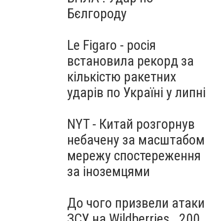
Бєлгороду
Le Figaro - росія
встановила рекорд за
кількістю ракетних
ударів по Україні у липні
NYT - Китай розгорнув
небачену за масштабом
мережу спостереження
за іноземцями
До чого призвели атаки
ЗСУ на Wildberries . 200