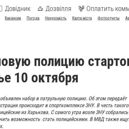
Довідник
Дозвілля
Оплатить ком
Вакансии
Погода
Нерухомість
Карта міста
Фотоотчеты
А
новую полицию старто
е 10 октября
 объявлен набор в патрульную полицию. Об этом передаёт
истрация происходит в спорткомплексе ЗНУ. В честь такого
ицейские из Харькова. С самого утра возле ЗНУ собрались
учить возможность стать полицейскими. В МВД также ищу
х.