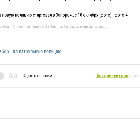
в новую полицию стартовал в Запорожье 10 октября (фото) - фото 4
бхідний текст і натисніть Ctrl + Enter, щоб повідомити про це редакцію
абор
#в патрульную полицию
0,0
Оцініть першим
Авторизуйтесь
, щоб