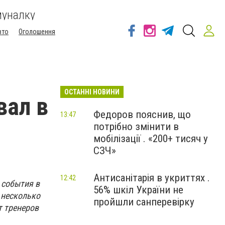
муналку
вто
Оголошення
ОСТАННІ НОВИНИ
вал в
Федоров пояснив, що
13:47
потрібно змінити в
мобілізації . «200+ тисяч у
СЗЧ»
Антисанітарія в укриттях .
12:42
 события в
56% шкіл України не
 несколько
пройшли санперевірку
т тренеров