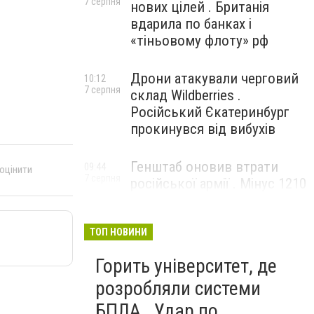
7 серпня
нових цілей . Британія
вдарила по банках і
«тіньовому флоту» рф
Дрони атакували черговий
10:12
7 серпня
склад Wildberries .
Російський Єкатеринбург
прокинувся від вибухів
Генштаб оновив втрати
09:44
 оцінити
7 серпня
російської армії . Мінус 1210
окупантів за добу
ТОП НОВИНИ
Горить університет, де
розробляли системи
БПЛА . Удар по