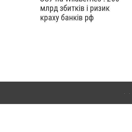
млрд збитків і ризик
краху банків рф
ердянська. Для інтернет-видань обов'язкове розміщення прямого, відкритого для
лама" публікуються на правах реклами.