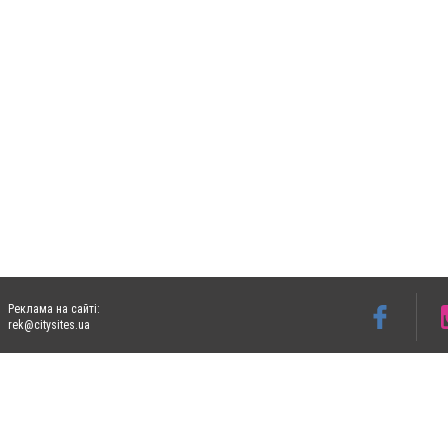
Реклама на сайті:
rek@citysites.ua
Допускається цитування матеріалів без отримання попередньої згоди 06153.com.ua з
пошукових систем гіперпосилання на цитовані статті не нижче другого абзацу в тек
Матеріали з плашками "Новини компаній", "Промо", "Партнерський матеріал", "Партнер