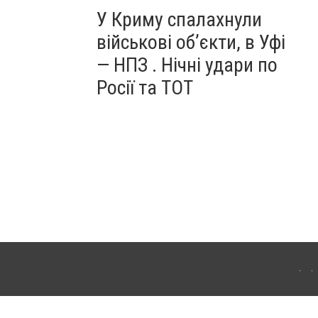
У Криму спалахнули
військові об’єкти, в Уфі
— НПЗ . Нічні удари по
Росії та ТОТ
ердянська. Для інтернет-видань обов'язкове розміщення прямого, відкритого для