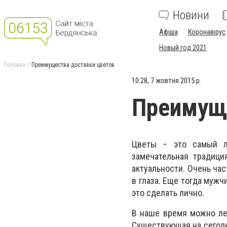
Новини
Афіша
Коронавірус
Новый год 2021
Головна
Преимущества доставки цветов
10:28, 7 жовтня 2015 р.
Преимуще
Цветы – это самый л
замечательная традици
актуальности. Очень час
в глаза. Еще тогда муж
это сделать лично.
В наше время можно ле
Существующая на сегодн