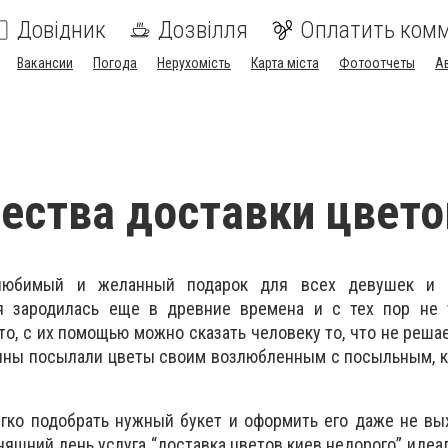
Довідник
Дозвілля
Оплатить ком
Вакансии
Погода
Нерухомість
Карта міста
Фотоотчеты
А
ства доставки цвето
юбимый и желанный подарок для всех девушек и 
я зародилась еще в древние времена и с тех пор не 
то, с их помощью можно сказать человеку то, что не реша
чины посылали цветы своим возлюбленным с посыльным, к
гко подобрать нужный букет и оформить его даже не вы
яшний день услуга “доставка цветов киев недорого” идеа