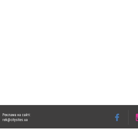
Реклама на сайті:
rek@citysites.ua
Допускається цитування матеріалів без отримання попередньої згоди 06153.com.ua з