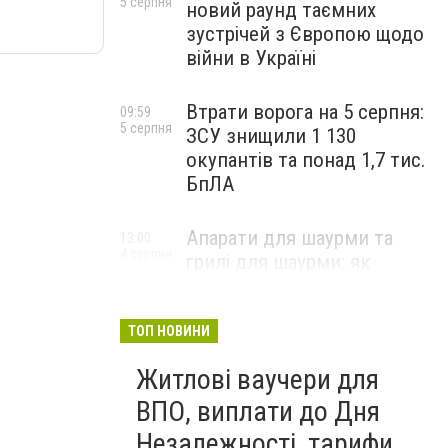
5 серпня
новий раунд таємних
зустрічей з Європою щодо
війни в Україні
Втрати ворога на 5 серпня:
09:59
5 серпня
ЗСУ знищили 1 130
окупантів та понад 1,7 тис.
БпЛА
Апарати для шаурми та
13:00
4 серпня
грилі для шаурми: як
вибрати професійне
обладнання для стабільної
роботи закладу
ТОП НОВИНИ
НОВИНИ КОМПАНІЙ
Житлові ваучери для
ВПО, виплати до Дня
Незалежності, тарифи