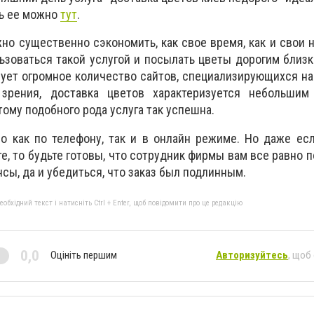
ть ее можно
тут
.
но существенно сэкономить, как свое время, как и свои 
зоваться такой услугой и посылать цветы дорогим близ
ет огромное количество сайтов, специализирующихся на 
зрения, доставка цветов характеризуется небольшим
ому подобного рода услуга так успешна.
о как по телефону, так и в онлайн режиме. Но даже ес
те, то будьте готовы, что сотрудник фирмы вам все равно 
сы, да и убедиться, что заказ был подлинным.
бхідний текст і натисніть Ctrl + Enter, щоб повідомити про це редакцію
0,0
Оцініть першим
Авторизуйтесь
, щоб