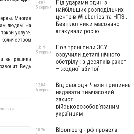
Під ударами один з
14:07
5 серпня
найбільших розподільчих
центрів Wildberries та НПЗ .
нервы. Многие
Безпілотники масовано
ким людям. На
атакували росію
такой услуге.
 количеством
Повітряні сили ЗСУ
13:19
5 серпня
озвучили деталі нічного
ли вы решили
обстрілу : з десятків ракет
позвонит. Ведь
– жодної збитої
Від сьогодні Чехія припиняє
12:04
5 серпня
надавати тимчасовий
захист
військовозобов’язаним
 оцінити
українцям
Bloomberg - рф провела
10:26