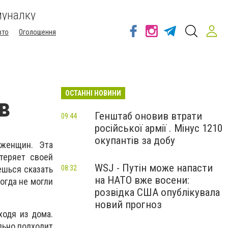
муналку
вто
Оголошення
ОСТАННІ НОВИНИ
в
Генштаб оновив втрати
09:44
російської армії . Мінус 1210
окупантів за добу
женщин. Эта
теряет своей
WSJ - Путін може напасти
ешься сказать
08:32
на НАТО вже восени:
огда не могли
розвідка США опублікувала
новий прогноз
ходя из дома.
льно подходит