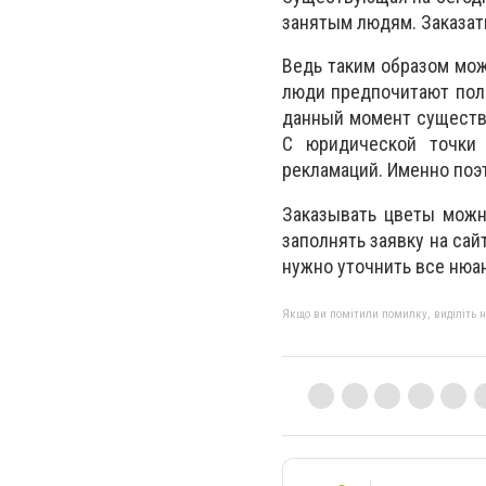
занятым людям. Заказа
Ведь таким образом мож
люди предпочитают поль
данный момент существу
С юридической точки 
рекламаций. Именно поэт
Заказывать цветы можн
заполнять заявку на сай
нужно уточнить все нюан
Якщо ви помітили помилку, виділіть нео