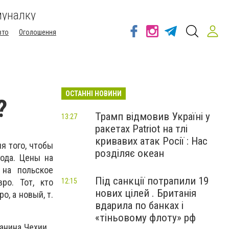
муналку
вто
Оголошення
ОСТАННІ НОВИНИ
?
Трамп відмовив Україні у
13:27
ракетах Patriot на тлі
кривавих атак Росії : Нас
я того, чтобы
розділяє океан
года. Цены на
 на польское
Під санкції потрапили 19
ро. Тот, кто
12:15
нових цілей . Британія
, а новый, т.
вдарила по банках і
«тіньовому флоту» рф
нина Чехии...