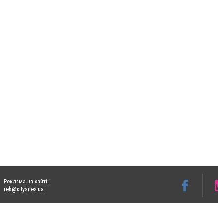
Реклама на сайті:
rek@citysites.ua
Допускається цитування матеріалів без отримання попередньої згоди 06153.com.ua з