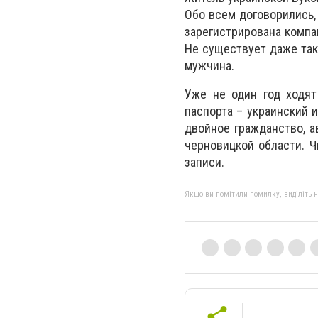
Обо всем договорились,
зарегистрирована компан
Не существует даже так
мужчина.
Уже не один год ходя
паспорта – украинский и
двойное гражданство, а
черновицкой области. Ч
записи.
Якщо ви помітили помилку, виділіть нео