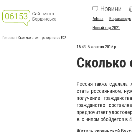
Новини
Афіша
Коронавірус
Новый год 2021
Головна
Сколько стоит гражданство ЕС?
15:43, 5 жовтня 2015 р.
Сколько 
Россия также сделала л
стать россиянином, нуж
получение гражданств
гражданство составля
предпочитает удостовере
е. с чипом обойдется в
Житель украинской Буко