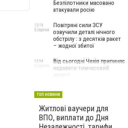
Безпілотники масовано
атакували росію
Повітряні сили ЗСУ
13:19
5 серпня
озвучили деталі нічного
обстрілу : з десятків ракет
– жодної збитої
Від сьогодні Чехія припиняє
12:04
5 серпня
надавати тимчасовий
захист
військовозобов’язаним
українцям
ТОП НОВИНИ
Житлові ваучери для
ВПО, виплати до Дня
Незалежності, тарифи