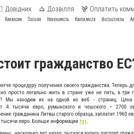
Довідник
Дозвілля
Оплатить ком
Вакансии
Погода
Нерухомість
Карта міста
Фотоотчеты
А
стоит гражданство ЕС
егче процедуру получения своего гражданства. Теперь дл
но просто легально жить в стране уже не пять, а три 
а? Мы находим их на одной из веб - страниц. Цена
ет 4 тысячи евро, румынского и чешского – 2700 ев
ние гражданина Литвы старого образца, заплатит 1960 евро
 4 тысячи евро. Больше информации
тут
.
вины, несколько лет назад пытался купить паспорт гражда