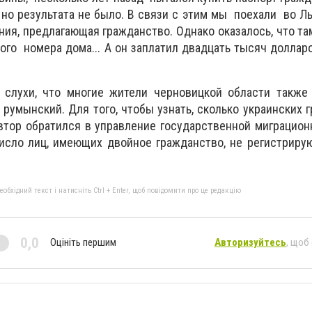
 но результата не было. В связи с этим мы поехали во Ль
ия, предлагающая гражданство. Однако оказалось, что там 
ого номера дома... А он заплатил двадцать тысяч доллар
т слухи, что многие жители черновицкой области так
 румынский. Для того, чтобы узнать, сколько украинских 
втор обратился в управление государственной миграцио
исло лиц, имеющих двойное гражданство, не регистриру
бхідний текст і натисніть Ctrl + Enter, щоб повідомити про це редакцію
0,0
Оцініть першим
Авторизуйтесь
, щоб