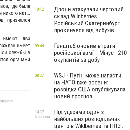
вов, где была
Дрони атакували черговий
10:12
никого нет...
склад Wildberries .
ов, признался
Російський Єкатеринбург
прокинувся від вибухів
же имеют два
Генштаб оновив втрати
граждан имеет
09:44
російської армії . Мінус 1210
нной службы в
окупантів за добу
ются органами
WSJ - Путін може напасти
08:32
на НАТО вже восени:
розвідка США опублікувала
новий прогноз
 оцінити
Під ударами один з
14:07
5 серпня
найбільших розподільчих
центрів Wildberries та НПЗ .