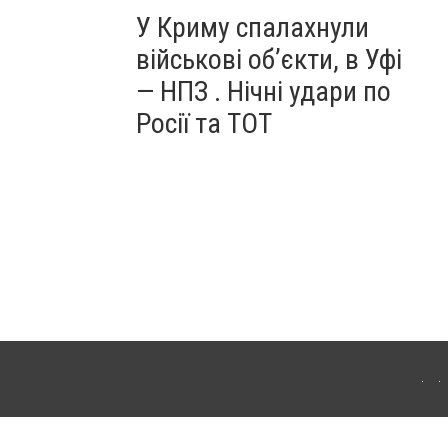
У Криму спалахнули
військові об’єкти, в Уфі
— НПЗ . Нічні удари по
Росії та ТОТ
ердянська. Для інтернет-видань обов'язкове розміщення прямого, відкритого для