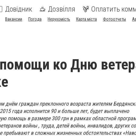
Довідник
Дозвілля
Оплатить ком
Вакансии
Погода
Нерухомість
Карта міста
Фотоотчеты
А
помощи ко Дню ветер
ке
м днём граждан преклонного возраста жителям Бердянск
2015 года исполнится 90 и больше лет, будет выплачено
ую помощь в размере 300 грн в рамках областной прогр
теранов войны , труда, детей войны, инвалидов, других 
ые пребывают в сложных жизненных обстоятельствах «Нав