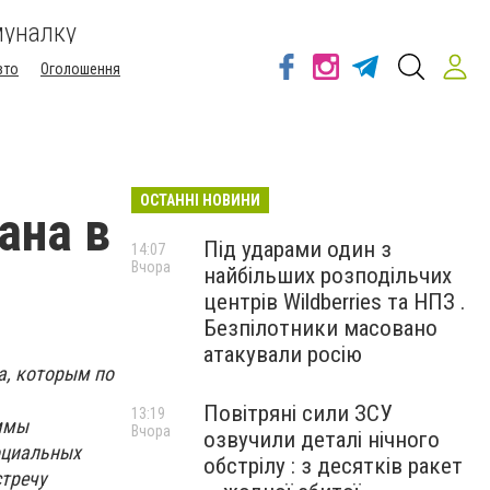
муналку
вто
Оголошення
ОСТАННІ НОВИНИ
ана в
Під ударами один з
14:07
Вчора
найбільших розподільчих
центрів Wildberries та НПЗ .
Безпілотники масовано
атакували росію
а, которым по
Повітряні сили ЗСУ
13:19
аммы
Вчора
озвучили деталі нічного
социальных
обстрілу : з десятків ракет
стречу