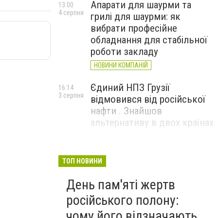
Апарати для шаурми та
13:00
4 серпня
грилі для шаурми: як
вибрати професійне
обладнання для стабільної
роботи закладу
НОВИНИ КОМПАНІЙ
Єдиний НПЗ Грузії
16:14
3 серпня
відмовився від російської
нафти . Знайшов
альтернативу в двох країнах
До чого призвели атаки
15:16
3 серпня
ЗСУ на Wildberries . 200 млрд
ТОП НОВИНИ
збитків і ризик краху банків
День пам'яті жертв
рф
російського полону:
чому його відзначають