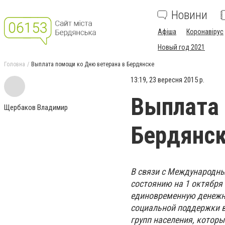
Новини
Афіша
Коронавірус
Новый год 2021
Головна
Выплата помощи ко Дню ветерана в Бердянске
13:19, 23 вересня 2015 р.
Выплата 
Щербаков Владимир
Бердянс
В связи с Международны
состоянию на 1 октября 
единовременную денежн
социальной поддержки ве
групп населения, котор