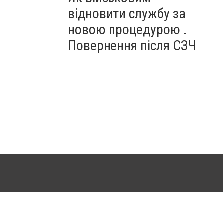
відновити службу за
новою процедурою .
Повернення після СЗЧ
ердянська. Для інтернет-видань обов'язкове розміщення прямого, відкритого для
лама" публікуються на правах реклами.