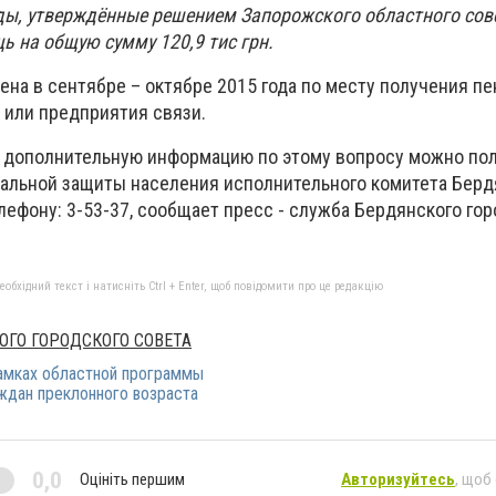
ды, утверждённые решением Запорожского областного сов
ь на общую сумму 120,9 тис грн.
ена в сентябре – октябре 2015 года по месту получения п
или предприятия связи.
 дополнительную информацию по этому вопросу можно пол
иальной защиты населения исполнительного комитета Берд
лефону: 3-53-37, сообщает пресс - служба Бердянского гор
бхідний текст і натисніть Ctrl + Enter, щоб повідомити про це редакцію
ОГО ГОРОДСКОГО СОВЕТА
рамках областной программы
дан преклонного возраста
0,0
Оцініть першим
Авторизуйтесь
, щоб