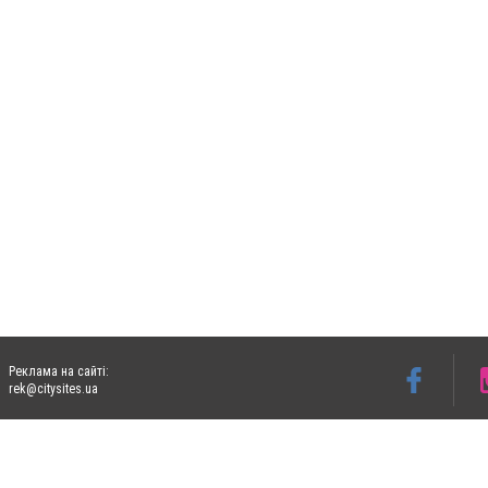
Реклама на сайті:
rek@citysites.ua
Допускається цитування матеріалів без отримання попередньої згоди 06153.com.ua з
пошукових систем гіперпосилання на цитовані статті не нижче другого абзацу в тек
Матеріали з плашками "Новини компаній", "Промо", "Партнерський матеріал", "Партнер