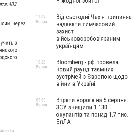
– жодної збитої
ета.403
Від сьогодні Чехія припиняє
12:04
Вчора
енсии через
надавати тимчасовий
захист
військовозобов’язаним
учить в
українцям
янского
одского
Bloomberg - рф провела
10:26
Вчора
новий раунд таємних
зустрічей з Європою щодо
війни в Україні
Втрати ворога на 5 серпня:
09:59
Вчора
ЗСУ знищили 1 130
окупантів та понад 1,7 тис.
БпЛА
 оцінити