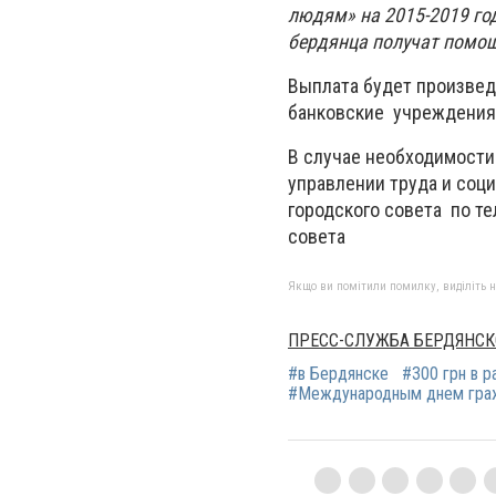
людям» на 2015-2019 го
бердянца получат помощ
Выплата будет произвед
банковские учреждения 
В случае необходимости
управлении труда и соц
городского совета по те
совета
Якщо ви помітили помилку, виділіть нео
ПРЕСС-СЛУЖБА БЕРДЯНСК
#в Бердянске
#300 грн в 
#Международным днем граж