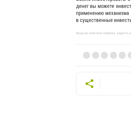
денег вы можете инвест
применению механизма 
в существенные инвест
Якщо ви помітили помилку, виділіть нео