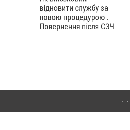
відновити службу за
новою процедурою .
Повернення після СЗЧ
ердянська. Для інтернет-видань обов'язкове розміщення прямого, відкритого для
лама" публікуються на правах реклами.