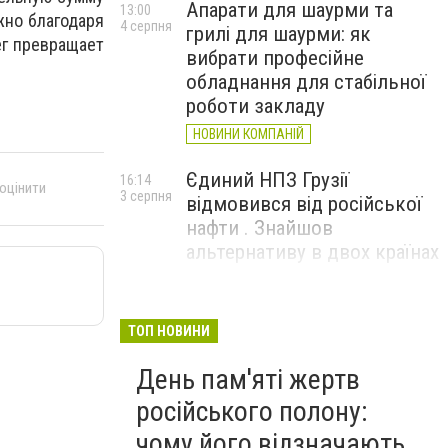
Апарати для шаурми та
13:00
жно благодаря
4 серпня
грилі для шаурми: як
г превращает
вибрати професійне
обладнання для стабільної
роботи закладу
НОВИНИ КОМПАНІЙ
Єдиний НПЗ Грузії
16:14
 оцінити
3 серпня
відмовився від російської
нафти . Знайшов
альтернативу в двох країнах
До чого призвели атаки
15:16
3 серпня
ЗСУ на Wildberries . 200 млрд
ТОП НОВИНИ
збитків і ризик краху банків
День пам'яті жертв
рф
російського полону:
чому його відзначають