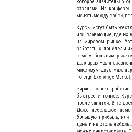
которое значительно о
странами. На конферен
менять между собой, по
Курсы могут быть жестк
или плавающие, где их 
на мировом рынке. Уст
работать с понедельни
самым большим рынком
долларов – для сравнени
максимум двух миллиар
Foreign Exchange Market
Биржа форекс работает
быстрее и точнее. Кур
после запятой. В то вр
Даже небольшое измен
большую прибыль, или 
деньги на столь неболь
можно инвестировать. О