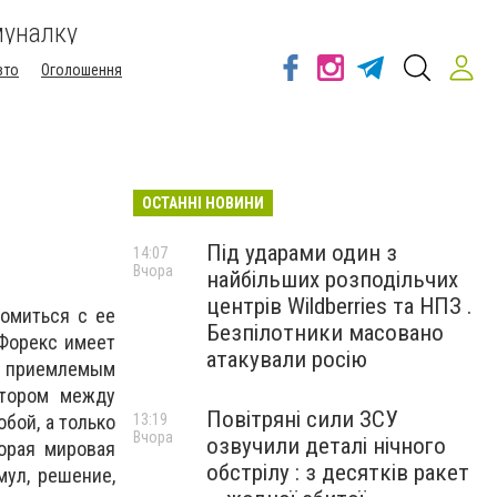
муналку
вто
Оголошення
ОСТАННІ НОВИНИ
Під ударами один з
14:07
Вчора
найбільших розподільчих
центрів Wildberries та НПЗ .
комиться с ее
Безпілотники масовано
Форекс имеет
атакували росію
ко приемлемым
ртором между
Повітряні сили ЗСУ
бой, а только
13:19
Вчора
озвучили деталі нічного
торая мировая
обстрілу : з десятків ракет
мул, решение,