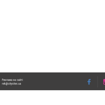
Реклама на сайті:
rek@citysites.ua
Допускається цитування матеріалів без отримання попередньої згоди 06153.com.ua з
пошукових систем гіперпосилання на цитовані статті не нижче другого абзацу в тек
Матеріали з плашками "Новини компаній", "Промо", "Партнерський матеріал", "Партнер