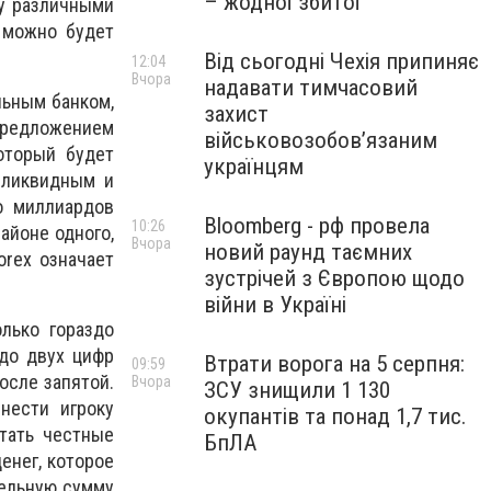
– жодної збитої
у различными
 можно будет
Від сьогодні Чехія припиняє
12:04
Вчора
надавати тимчасовий
льным банком,
захист
предложением
військовозобов’язаним
оторый будет
українцям
 ликвидным и
о миллиардов
Bloomberg - рф провела
10:26
айоне одного,
Вчора
новий раунд таємних
orex означает
зустрічей з Європою щодо
війни в Україні
лько гораздо
до двух цифр
Втрати ворога на 5 серпня:
09:59
осле запятой.
Вчора
ЗСУ знищили 1 130
нести игроку
окупантів та понад 1,7 тис.
тать честные
БпЛА
енег, которое
тельную сумму