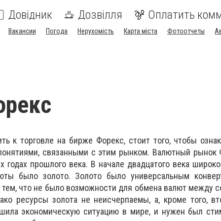
Довідник
Дозвілля
Оплатить ком
Вакансии
Погода
Нерухомість
Карта міста
Фотоотчеты
А
орекс
ить к торговле на бирже Форекс, стоит того, чтобы озна
понятиями, связанными с этим рынком. Валютный рынок 
х годах прошлого века. В начале двадцатого века широ
юты было золото. Золото было универсальным конве
 тем, что не было возможности для обмена валют между со
ако ресурсы золота не неисчерпаемы, а, кроме того, в
дшила экономическую ситуацию в мире, и нужен был сти