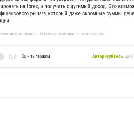
ировать на forex, и получить ощутимый доход. Это возмо
финансового рычага, который даже скромные суммы дене
иции.
бхідний текст і натисніть Ctrl + Enter, щоб повідомити про це редакцію
0,0
Оцініть першим
Авторизуйтесь
, щоб