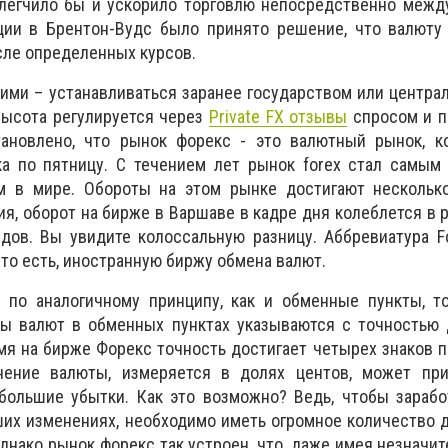
блегчило бы и ускорило торговлю непосредственно межд
ции в Брентон-Вудс было принято решение, что валюту
сле определенных курсов.
ими – устанавливаться заранее государством или центра
высота регулируется через
Private FX отзывы
спросом и 
ановлено, что рынок форекс - это валютный рынок, к
ка по пятницу. С течением лет рынок forex стал самым
 в мире. Обороты на этом рынке достигают нескольк
я, оборот на бирже в Варшаве в кадре дня колеблется в р
дов. Вы увидите колоссальную разницу. Аббревиатура F
, то есть, иностранную биржу обмена валют.
 по аналогичному принципу, как и обменные пункты, то
сы валют в обменных пунктах указываются с точностью 
емя на бирже Форекс точность достигает четырех знаков п
ение валюты, измеряется в долях центов, может при
большие убытки. Как это возможно? Ведь, чтобы зарабо
ших изменениях, необходимо иметь огромное количество д
днако рынок форекс так устроен, что, даже имея незначи