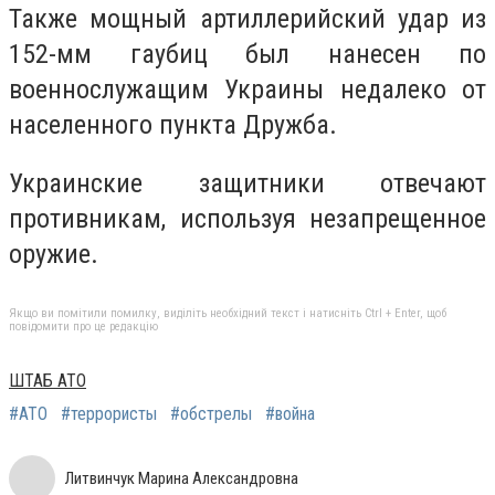
Также мощный артиллерийский удар из
152-мм гаубиц был нанесен по
военнослужащим Украины недалеко от
населенного пункта Дружба.
Украинские защитники отвечают
противникам, используя незапрещенное
оружие.
Якщо ви помітили помилку, виділіть необхідний текст і натисніть Ctrl + Enter, щоб
повідомити про це редакцію
ШТАБ АТО
#АТО
#террористы
#обстрелы
#война
Литвинчук Марина Александровна