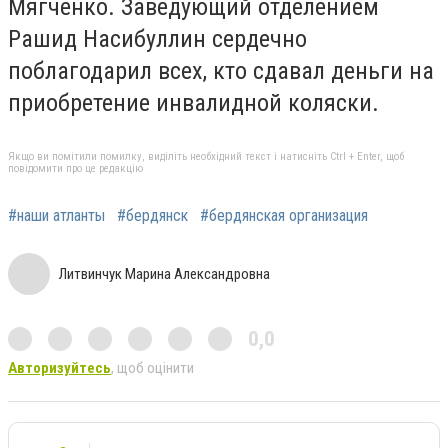
Мягченко. Заведующий отделением
Рашид Насибуллин сердечно
поблагодарил всех, кто сдавал деньги на
приобретение инвалидной коляски.
Якщо ви помітили помилку, виділіть необхідний текст і натисніть Ctrl + Enter, щоб
повідомити про це редакцію
#наши атланты
#бердянск
#бердянская организация
Литвинчук Марина Александровна
0,0
Авторизуйтесь
, щоб оцінити