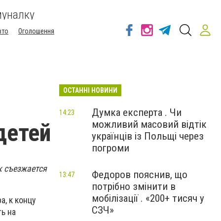
муналку
вто
Оголошення
ОСТАННІ НОВИНИ
Думка експерта . Чи
14:23
можливий масовий відтік
детей
українців із Польщі через
погроми
к съезжается
Федоров пояснив, що
13:47
потрібно змінити в
мобілізації . «200+ тисяч у
, к концу
СЗЧ»
ь на