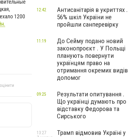
ровительные
кая,
Антисанітарія в укриттях .
12:42
иехало 1200
56% шкіл України не
йн.
пройшли санперевірку
До Сейму подано новий
11:19
законопроєкт . У Польщі
планують повернути
українцям право на
отримання окремих видів
допомог
 оцінити
Результати опитування .
09:25
Що українці думають про
відставку Федорова та
Сирського
Трамп відмовив Україні у
13:27