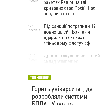
7 серпня
ракетах Patriot на тлі
кривавих атак Росії : Нас
розділяє океан
Під санкції потрапили 19
12:15
7 серпня
нових цілей . Британія
вдарила по банках і
«тіньовому флоту» рф
Дрони атакували черговий
10:12
7 серпня
склад Wildberries .
Російський Єкатеринбург
прокинувся від вибухів
ТОП НОВИНИ
Горить університет, де
розробляли системи
БПЛА . Удар по