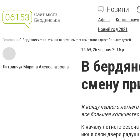
Новини
Афіша
Коронавірус
Новый год 2021
Головна
В бердянские лагеря на вторую смену приехало вдвое больше детей
14:59, 26 червня 2015 р.
В бердян
Литвинчук Марина Александровна
смену пр
К концу первого летнег
все большее количеств
К началу летнего сезона
июня свои двери радушн