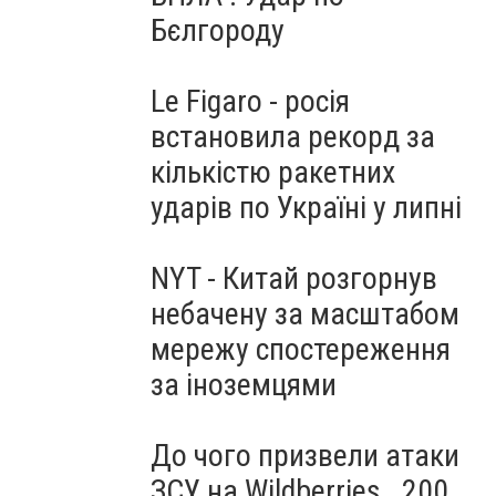
Бєлгороду
Le Figaro - росія
встановила рекорд за
кількістю ракетних
ударів по Україні у липні
NYT - Китай розгорнув
небачену за масштабом
мережу спостереження
за іноземцями
До чого призвели атаки
ЗСУ на Wildberries . 200