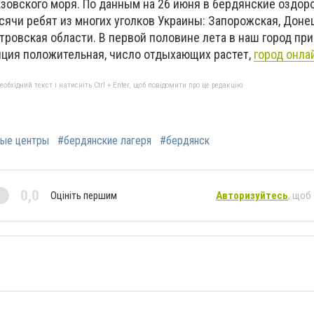
Азовского моря. По данным на 26 июня в бердянские оздо
ячи ребят из многих уголков Украины: Запорожская, Донец
ровская области. В первой половине лета в наш город пр
енция положительная, число отдыхающих растет,
город онла
бхідний текст і натисніть Ctrl + Enter, щоб повідомити про це редакцію
ные центры
#бердянские лагеря
#бердянск
0,0
Оцініть першим
Авторизуйтесь
, щоб