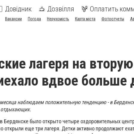
Довідник
Дозвілля
Оплатить ком
Вакансии
Погода
Нерухомість
Карта міста
Фотоотчеты
А
ские лагеря на вторую
иехало вдвое больше 
о месяца наблюдаем положительную тенденцию - в Бердянс
о отдыхающих.
 в Бердянске было открыто четыре оздоровительных центра
о открыли еще три лагеря. Детки активно продолжают ехат