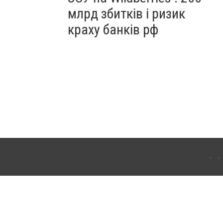
млрд збитків і ризик
краху банків рф
ердянська. Для інтернет-видань обов'язкове розміщення прямого, відкритого для
лама" публікуються на правах реклами.