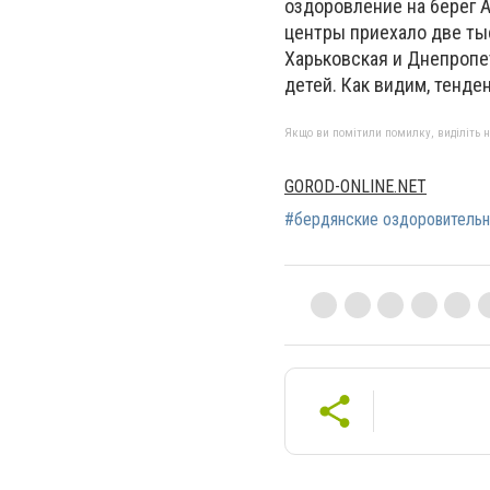
оздоровление на берег 
центры приехало две тыс
Харьковская и Днепропет
детей. Как видим, тенд
Якщо ви помітили помилку, виділіть нео
GOROD-ONLINE.NET
#бердянские оздоровитель