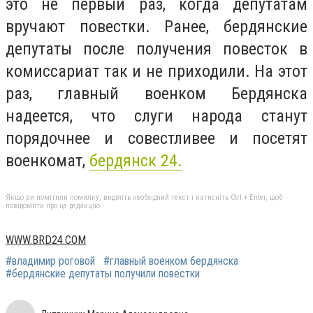
это не первый раз, когда депутатам
вручают повестки. Ранее, бердянские
депутаты после получения повесток в
комиссариат так и не приходили. На этот
раз, главный военком Бердянска
надеется, что слуги народа станут
порядочнее и совестливее и посетят
военкомат,
бердянск 24.
Якщо ви помітили помилку, виділіть необхідний текст і натисніть Ctrl + Enter, щоб
повідомити про це редакцію
WWW.BRD24.COM
#владимир роговой
#главный военком бердянска
#бердянские депутаты получили повестки