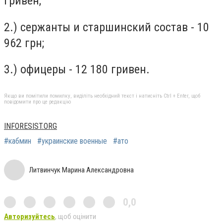
гривен;
2.) сержанты и старшинский состав - 10
962 грн;
3.) офицеры - 12 180 гривен.
Якщо ви помітили помилку, виділіть необхідний текст і натисніть Ctrl + Enter, щоб
повідомити про це редакцію
INFORESIST.ORG
#кабмин
#украинские военные
#ато
Литвинчук Марина Александровна
0,0
Авторизуйтесь
, щоб оцінити