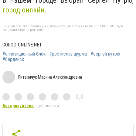
в нашем городе выбран Сергея Путрю,
город онлайн.
Якщо ви помітили помилку, виділіть необхідний текст і натисніть Ctrl + Enter, щоб
повідомити про це редакцію
GOROD-ONLINE.NET
#оппозиционный блок
#ростислав шурма
#сергей путрю
#бердянск
Литвинчук Марина Александровна
0,0
Авторизуйтесь
, щоб оцінити