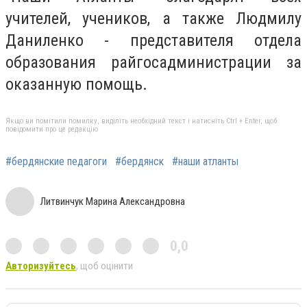
учителей, учеников, а также Людмилу
Даниленко - представителя отдела
образования райгосадминистрации за
оказанную помощь.
Якщо ви помітили помилку, виділіть необхідний текст і натисніть Ctrl + Enter, щоб
повідомити про це редакцію
#бердянские педагоги
#бердянск
#наши атланты
Литвинчук Марина Александровна
0,0
Авторизуйтесь
, щоб оцінити