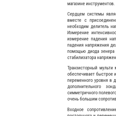
магазине инструментов.
Сердцем системы явля
вместе с присоединен
необходим делитель на
Измерение интенсивнос
измерение падения нап
падения напряжения дел
помощью диода зенера 
стабилизатора напряжен
Транзисторный мульти 
обеспечивает быстрое и
переменного уровня в д
дополнительного зон
симметричного полевого
очень большим сопротив
Входное сопротивлени
постоянного и переменн