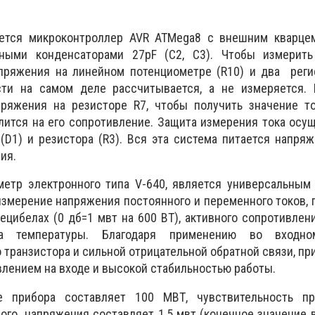
ется микроконтроллер AVR ATMega8 с внешним кварце
ными конденсаторами 27pF (C2, C3). Чтобы измерить
пряжения на линейном потенциометре (R10) и два регис
ти на самом деле рассчитывается, а не измеряется. 
ряжения на резисторе R7, чтобы получить значение ток
ится на его сопротивление. Защита измерения тока осу
(D1) и резистора (R3). Вся эта система питается напр
ия.
метр электронного типа V-640, является универсальным
змерение напряжения постоянного и переменного токов, 
ецибелах (0 дб=1 мвт на 600 ВТ), активного сопротивле
да температуры. Благодаря применению во входно
 транзистора и сильной отрицательной обратной связи, пр
лением на входе и высокой стабильностью работы.
е прибора составляет 100 МВТ, чувствительность п
ого напряжения составляет 1,5 мвт (конечное значение в