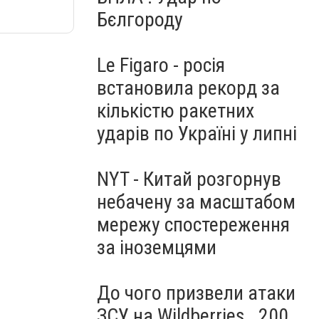
Бєлгороду
Le Figaro - росія
встановила рекорд за
кількістю ракетних
ударів по Україні у липні
NYT - Китай розгорнув
небачену за масштабом
мережу спостереження
за іноземцями
До чого призвели атаки
ЗСУ на Wildberries . 200