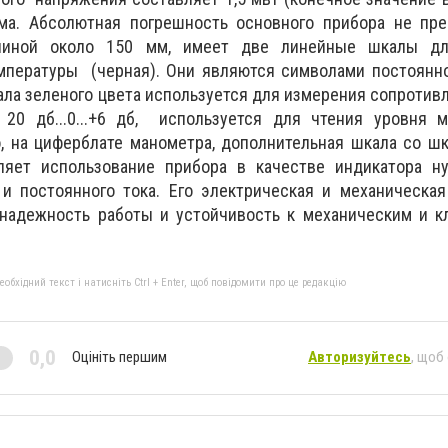
ма. Абсолютная погрешность основного прибора не пре
линой около 150 мм, имеет две линейные шкалы дл
мпературы (черная). Они являются символами постоянног
шкала зеленого цвета используется для измерения сопротив
20 дб...0...+6 дб, используется для чтения уровня 
, на циферблате манометра, дополнительная шкала со ш
ляет использование прибора в качестве индикатора н
и постоянного тока. Его электрическая и механическая
надежность работы и устойчивость к механическим и к
бхідний текст і натисніть Ctrl + Enter, щоб повідомити про це редакцію
0,0
Оцініть першим
Авторизуйтесь
, щоб