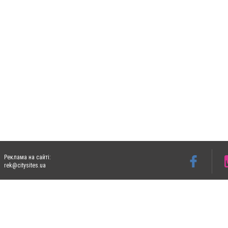
Реклама на сайті:
rek@citysites.ua
Допускається цитування матеріалів без отримання попередньої згоди 06153.com.ua з
пошукових систем гіперпосилання на цитовані статті не нижче другого абзацу в тек
Матеріали з плашками "Новини компаній", "Промо", "Партнерський матеріал", "Партнер