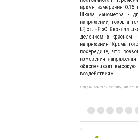
время измерения 0,15 
Шкала манометра - д
напряжений, токов и те
LF,.cz. HF oC. Верхняя 
делением в красном - 
напряжения. Кроме того
посередине, что позво
измерения напряжения 
обеспечивает высокую 
воздействиям.
Якщо ви помітили помилку, виділіть нео