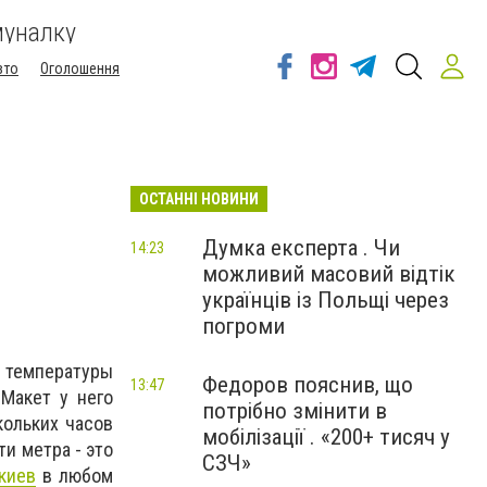
муналку
вто
Оголошення
ОСТАННІ НОВИНИ
Думка експерта . Чи
14:23
можливий масовий відтік
українців із Польщі через
погроми
и температуры
Федоров пояснив, що
13:47
Макет у него
потрібно змінити в
кольких часов
мобілізації . «200+ тисяч у
и метра - это
СЗЧ»
киев
в любом