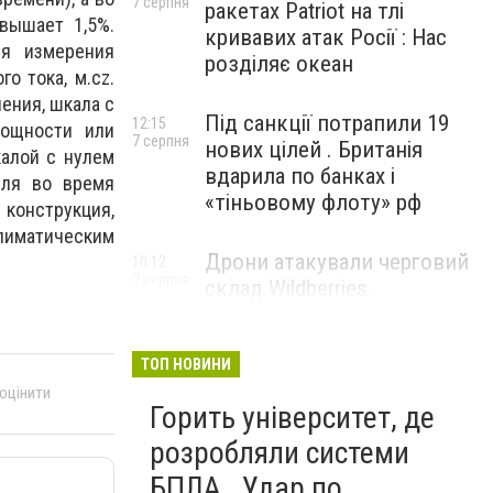
7 серпня
ракетах Patriot на тлі
вышает 1,5%.
кривавих атак Росії : Нас
я измерения
розділяє океан
о тока, м.cz.
ления, шкала с
Під санкції потрапили 19
12:15
мощности или
7 серпня
нових цілей . Британія
калой с нулем
вдарила по банках і
уля во время
«тіньовому флоту» рф
 конструкция,
лиматическим
Дрони атакували черговий
10:12
7 серпня
склад Wildberries .
Російський Єкатеринбург
прокинувся від вибухів
ТОП НОВИНИ
 оцінити
Горить університет, де
розробляли системи
БПЛА . Удар по