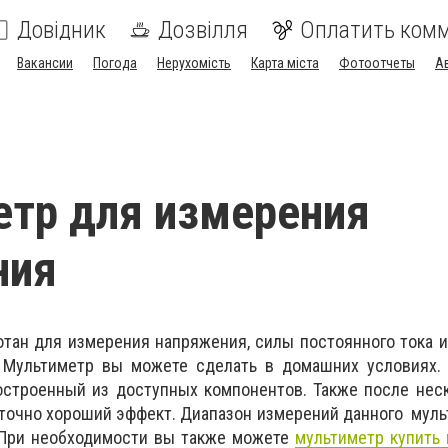
Довідник
Дозвілля
Оплатить ком
Вакансии
Погода
Нерухомість
Карта міста
Фотоотчеты
А
тр для измерения
ния
тан для измерения напряжения, силы постоянного тока 
 Мультиметр вы можете сделать в домашних условиях. 
остроенный из доступных компонентов. Также после нес
точно хороший эффект. Диапазон измерений данного мульт
. При необходимости вы также можете
мультиметр купить 