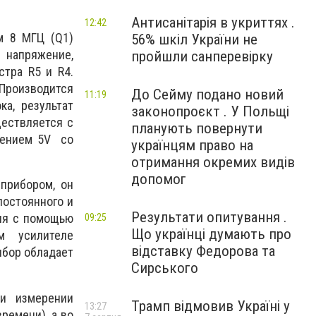
Антисанітарія в укриттях .
12:42
м 8 МГЦ (Q1)
56% шкіл України не
 напряжение,
пройшли санперевірку
тра R5 и R4.
Производится
До Сейму подано новий
11:19
а, результат
законопроєкт . У Польщі
ществляется с
планують повернути
яжением 5V со
українцям право на
отримання окремих видів
допомог
 прибором, он
постоянного и
Результати опитування .
ния с помощью
09:25
Що українці думають про
м усилителе
відставку Федорова та
ибор обладает
Сирського
ри измерении
Трамп відмовив Україні у
13:27
ремени), а во