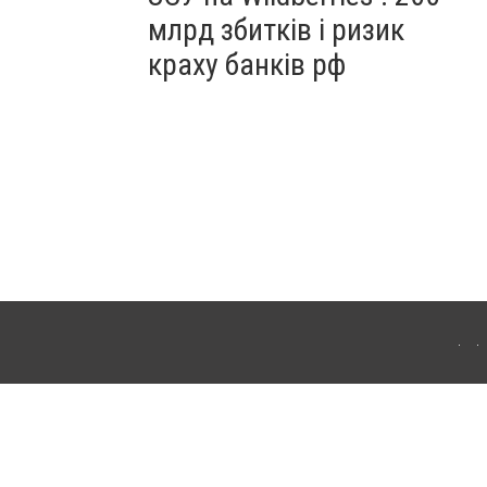
млрд збитків і ризик
краху банків рф
ердянська. Для інтернет-видань обов'язкове розміщення прямого, відкритого для
лама" публікуються на правах реклами.