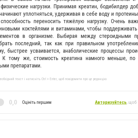
изические нагрузки. Принимая креатин, бодибилдер доб
ачинают уплотняться, удерживая в себе воду и протеины,
способность переносить тяжёлую нагрузку. Очень важ
еиновыми коктейлями и витаминами, чтобы поддерживать
лементов в организме. Выбирая между стероидными п
брать последний, так как при правильном употреблени
му, быстрее усваивается, анаболические процессы прои
. К тому же, стоимость креатина намного меньше, по
ыми препаратами.
бхідний текст і натисніть Ctrl + Enter, щоб повідомити про це редакцію
0,0
Оцініть першим
Авторизуйтесь
, щоб