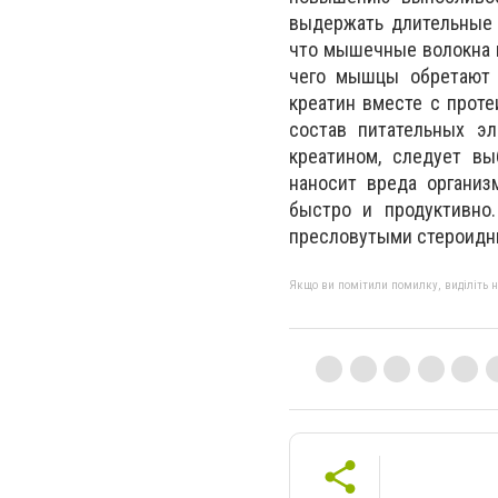
выдержать длительные ф
что мышечные волокна н
чего мышцы обретают 
креатин вместе с прот
состав питательных э
креатином, следует вы
наносит вреда организ
быстро и продуктивно
пресловутыми стероидн
Якщо ви помітили помилку, виділіть нео