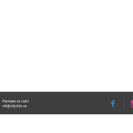
Реклама на сайті:
rek@citysites.ua
Допускається цитування матеріалів без отримання попередньої згоди 06153.com.ua з
пошукових систем гіперпосилання на цитовані статті не нижче другого абзацу в тек
Матеріали з плашками "Новини компаній", "Промо", "Партнерський матеріал", "Партнер