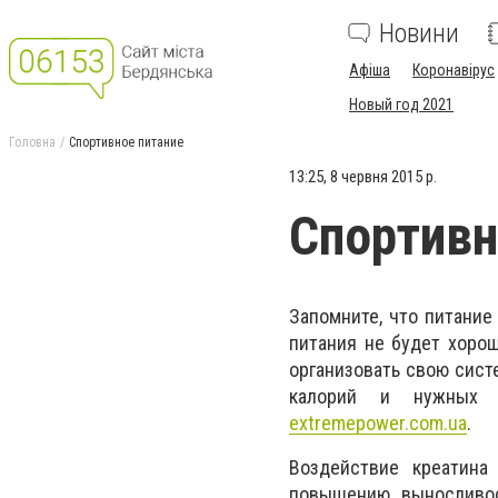
Новини
Афіша
Коронавірус
Новый год 2021
Головна
Спортивное питание
13:25, 8 червня 2015 р.
Спортивн
Запомните, что питание
питания не будет хорош
организовать свою сист
калорий и нужных м
extremepower.com.ua
.
Воздействие креатина
повышению выносливос