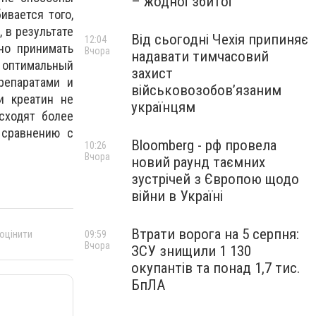
– жодної збитої
ивается того,
 в результате
Від сьогодні Чехія припиняє
12:04
но принимать
Вчора
надавати тимчасовий
 оптимальный
захист
репаратами и
військовозобов’язаним
и креатин не
українцям
сходят более
 сравнению с
Bloomberg - рф провела
10:26
Вчора
новий раунд таємних
зустрічей з Європою щодо
війни в Україні
Втрати ворога на 5 серпня:
 оцінити
09:59
Вчора
ЗСУ знищили 1 130
окупантів та понад 1,7 тис.
БпЛА