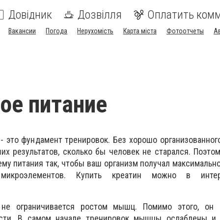
Довідник
Дозвілля
Оплатить ком
Вакансии
Погода
Нерухомість
Карта міста
Фотоотчеты
А
ое питание
 - это фундамент тренировок. Без хорошо организованног
их результатов, сколько бы человек не старался. Поэт
ему питания так, чтобы ваш организм получал максимальн
икроэлементов. Купить креатин можно в интерн
 не ограничивается ростом мышц. Помимо этого, он 
ти. В самом начале тренировок мышцы ослаблены и