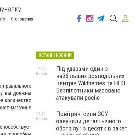
муналку
вто
Оголошення
ОСТАННІ НОВИНИ
Під ударами один з
14:07
Вчора
найбільших розподільчих
центрів Wildberries та НПЗ .
о правильного
Безпілотники масовано
ому вы должны
атакували росію
ое количество
ет-магазине
Повітряні сили ЗСУ
13:19
Вчора
озвучили деталі нічного
способствует
обстрілу : з десятків ракет
 не способны