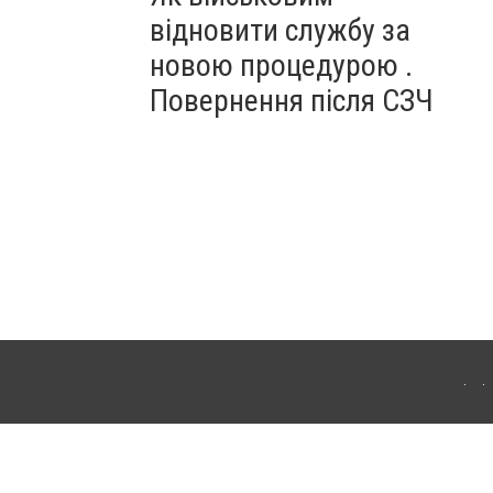
відновити службу за
новою процедурою .
Повернення після СЗЧ
ердянська. Для інтернет-видань обов'язкове розміщення прямого, відкритого для
лама" публікуються на правах реклами.