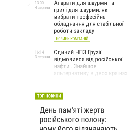
Апарати для шаурми та
13:00
4 серпня
грилі для шаурми: як
вибрати професійне
обладнання для стабільної
роботи закладу
НОВИНИ КОМПАНІЙ
Єдиний НПЗ Грузії
16:14
3 серпня
відмовився від російської
нафти . Знайшов
альтернативу в двох країнах
До чого призвели атаки
15:16
3 серпня
ЗСУ на Wildberries . 200 млрд
ТОП НОВИНИ
збитків і ризик краху банків
День пам'яті жертв
рф
російського полону:
чому його відзначають