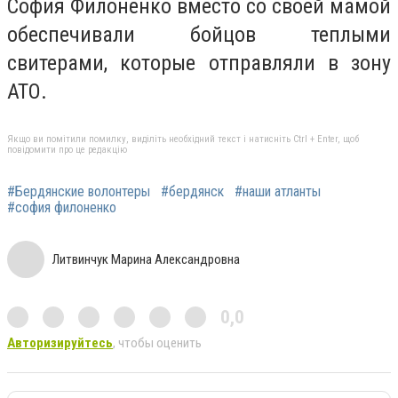
София Филоненко вместо со своей мамой
обеспечивали бойцов теплыми
свитерами, которые отправляли в зону
АТО.
Якщо ви помітили помилку, виділіть необхідний текст і натисніть Ctrl + Enter, щоб
повідомити про це редакцію
#Бердянские волонтеры
#бердянск
#наши атланты
#софия филоненко
Литвинчук Марина Александровна
0,0
Авторизируйтесь
, чтобы оценить