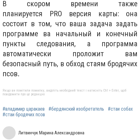
В скором времени также
планируется PRO версия карты: она
состоит в том, что ваша задача задать
программе ва начальный и конечный
пункты следования, а программа
автоматически проложит вам
безопасный путь, в обход стаям бродячих
псов.
Якщо ви помітили помилку, виділіть необхідний текст і натисніть Ctrl + Enter, щоб
повідомити про це редакцію
#владимир царакаев
#бердянский изобретатель
#стаи собах
#стаи бродячих псов
Литвинчук Марина Александровна