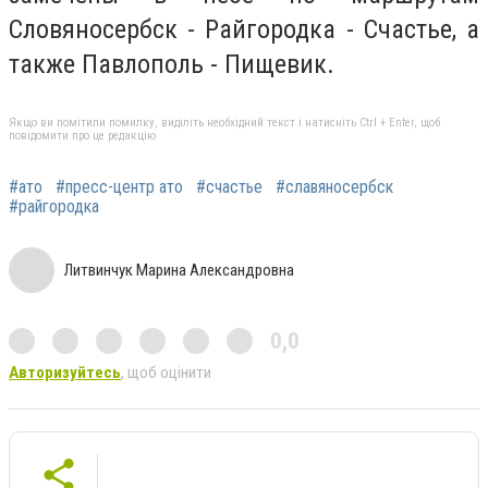
Словяносербск - Райгородка - Счастье, а
также Павлополь - Пищевик.
Якщо ви помітили помилку, виділіть необхідний текст і натисніть Ctrl + Enter, щоб
повідомити про це редакцію
#ато
#пресс-центр ато
#счастье
#славяносербск
#райгородка
Литвинчук Марина Александровна
0,0
Авторизуйтесь
, щоб оцінити