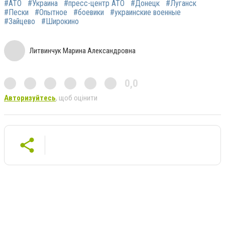
#АТО
#Украина
#пресс-центр АТО
#Донецк
#Луганск
#Пески
#Опытное
#боевики
#украинские военные
#Зайцево
#Широкино
Литвинчук Марина Александровна
0,0
Авторизуйтесь
, щоб оцінити