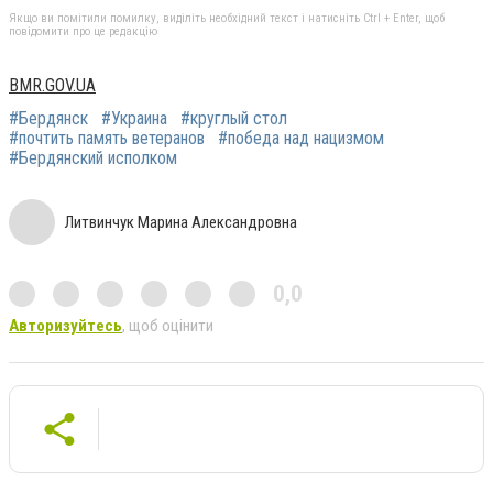
Якщо ви помітили помилку, виділіть необхідний текст і натисніть Ctrl + Enter, щоб
повідомити про це редакцію
BMR.GOV.UA
#Бердянск
#Украина
#круглый стол
#почтить память ветеранов
#победа над нацизмом
#Бердянский исполком
Литвинчук Марина Александровна
0,0
Авторизуйтесь
, щоб оцінити