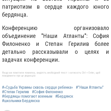
патриотизм в сердце каждого юного
бердянца.
Конференцию организовало
объединение "Наши Атланты": София
Филоненко и Степан Герилив более
детально рассказывали о целях и
задачах конференции.
Якщо ви помітили помилку, виділіть необхідний текст і натисніть Ctrl + Enter, щоб
повідомити про це редакцію
#«Судьба Украины сквозь сердце ребенка»
#"Наши Атланты"
#Степан Герилив
#София Филоненко
#бердянцы помогают военным
#Бердянск
#школьники Бердянска