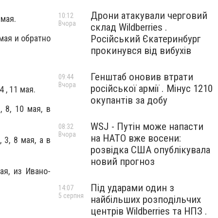
Дрони атакували черговий
10:12
 мая.
Вчора
склад Wildberries .
Російський Єкатеринбург
 мая и обратно
прокинувся від вибухів
Генштаб оновив втрати
09:44
Вчора
російської армії . Мінус 1210
 , 11 мая.
окупантів за добу
 8, 10 мая, в
WSJ - Путін може напасти
08:32
Вчора
на НАТО вже восени:
3, 8 мая, а в
розвідка США опублікувала
новий прогноз
ая, из Ивано-
Під ударами один з
14:07
5 серпня
найбільших розподільчих
центрів Wildberries та НПЗ .