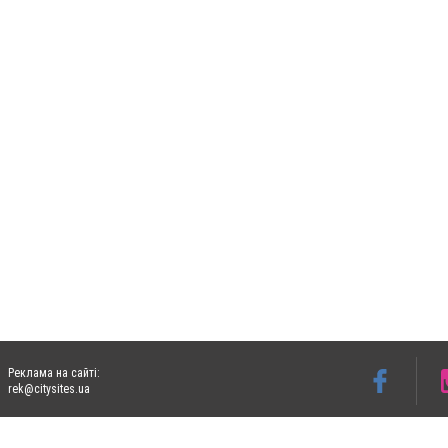
Реклама на сайті:
rek@citysites.ua
Допускається цитування матеріалів без отримання попередньої згоди 06153.com.ua з