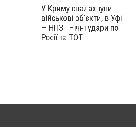
У Криму спалахнули
військові об’єкти, в Уфі
— НПЗ . Нічні удари по
Росії та ТОТ
ердянська. Для інтернет-видань обов'язкове розміщення прямого, відкритого для