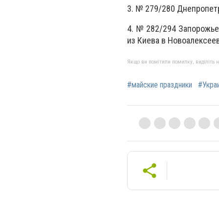
3. № 279/280 Днепропетр
4. № 282/294 Запорожье 
из Киева в Новоалексеев
Якщо ви помітили помилку, виділіть нео
#майские праздники
#Укра