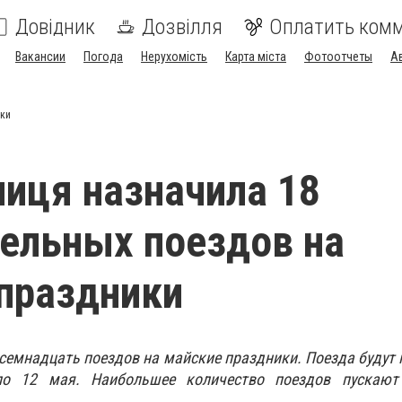
Довідник
Дозвілля
Оплатить ком
Вакансии
Погода
Нерухомість
Карта міста
Фотоотчеты
А
ики
ниця назначила 18
ельных поездов на
праздники
осемнадцать поездов на майские праздники. Поезда будут 
по 12 мая. Наибольшее количество поездов пускают