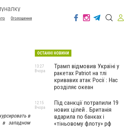
муналку
вто
Оголошення
ОСТАННІ НОВИНИ
Трамп відмовив Україні у
13:27
Вчора
ракетах Patriot на тлі
кривавих атак Росії : Нас
розділяє океан
Під санкції потрапили 19
12:15
Вчора
нових цілей . Британія
курсировать в
вдарила по банках і
 в западном
«тіньовому флоту» рф