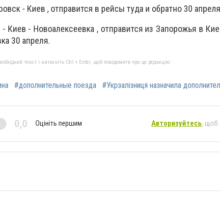
овск - Киев , отправится в рейсы туда и обратно 30 апреля
- Киев - Новоалексеевка , отправится из Запорожья в Киев
ка 30 апреля.
бхідний текст і натисніть Ctrl + Enter, щоб повідомити про це редакцію
ина
#дополнительные поезда
#Укрзалізниця назначила дополните
0,0
Оцініть першим
Авторизуйтесь
, щоб