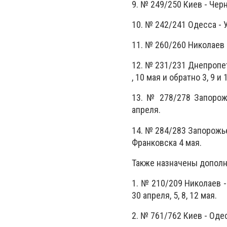
9. № 249/250 Киев - Черн
10. № 242/241 Одесса - У
11. № 260/260 Николаев -
12. № 231/231 Днепропет
, 10 мая и обратно 3, 9 и 
13. № 278/278 Запорожь
апреля.
14. № 284/283 Запорожье
Франковска 4 мая.
Также назначены допол
1. № 210/209 Николаев - 
30 апреля, 5, 8, 12 мая.
2. № 761/762 Киев - Одес