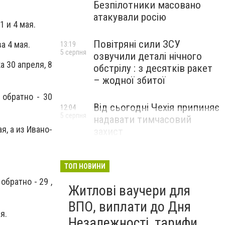
Безпілотники масовано
атакували росію
1 и 4 мая.
Повітряні сили ЗСУ
а 4 мая.
13:19
5 серпня
озвучили деталі нічного
 30 апреля, 8
обстрілу : з десятків ракет
– жодної збитої
 обратно - 30
Від сьогодні Чехія припиняє
12:04
5 серпня
надавати тимчасовий
я, а из Ивано-
захист
військовозобов’язаним
українцям
ТОП НОВИНИ
обратно - 29 ,
Житлові ваучери для
ВПО, виплати до Дня
я.
Незалежності, тарифи