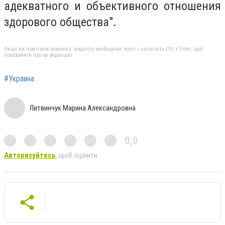
адекватного и объективного отношения
здорового общества".
Якщо ви помітили помилку, виділіть необхідний текст і натисніть Ctrl + Enter, щоб
повідомити про це редакцію
#Украина
Литвинчук Марина Александровна
0,0
Авторизуйтесь
, щоб оцінити