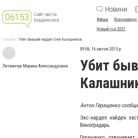
Новини
Афіша
Коронавірус
Новый год 2021
Головна
Убит бывший нардеп Олег Калашников
09:06, 16 квітня 2015 р.
Убит быв
Литвинчук Марина Александровна
Калашни
Антон Геращенко сообщи
Экс-нардеп найден зас
Виноградарь.
Геращенко озвучивает