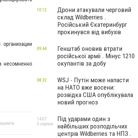
Дрони атакували черговий
10:12
склад Wildberries .
Російський Єкатеринбург
прокинувся від вибухів
 организации
Генштаб оновив втрати
09:44
російської армії . Мінус 1210
окупантів за добу
ов несомненно
WSJ - Путін може напасти
08:32
на НАТО вже восени:
розвідка США опублікувала
новий прогноз
Під ударами один з
14:07
 оцінити
5 серпня
найбільших розподільчих
центрів Wildberries та НПЗ .