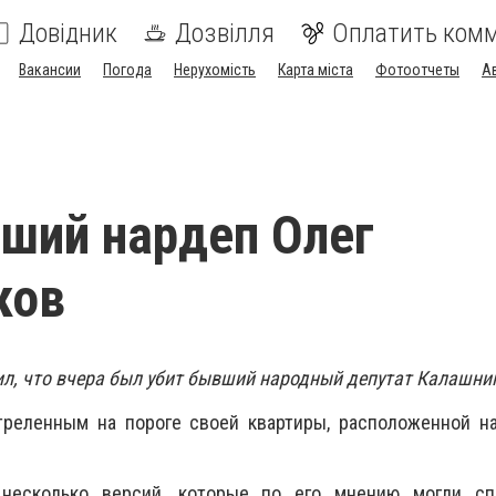
Довідник
Дозвілля
Оплатить ком
Вакансии
Погода
Нерухомість
Карта міста
Фотоотчеты
А
ший нардеп Олег
ков
л, что вчера был убит бывший народный депутат Калашни
треленным на пороге своей квартиры, расположенной н
 несколько версий, которые по его мнению могли сп