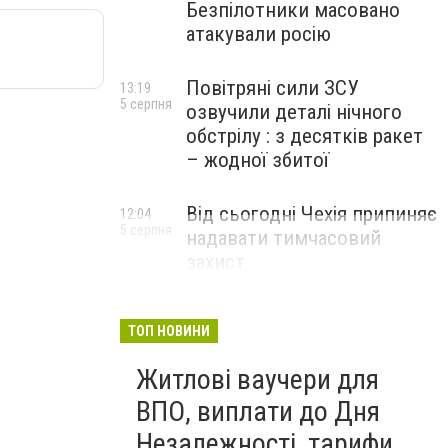
Безпілотники масовано
атакували росію
Повітряні сили ЗСУ
13:19
5 серпня
озвучили деталі нічного
обстрілу : з десятків ракет
– жодної збитої
Від сьогодні Чехія припиняє
12:04
5 серпня
надавати тимчасовий
захист
військовозобов’язаним
українцям
ТОП НОВИНИ
Житлові ваучери для
ВПО, виплати до Дня
Незалежності, тарифи