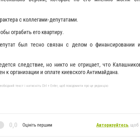
рактера с коллегами-депутатами.
тобы ограбить его квартиру.
епутат был тесно связан с делом о финансировании и
едется следствие, но никто не отрицает, что Калашник
тен к организации и оплате киевского Антимайдана.
бхідний текст і натисніть Ctrl + Enter, щоб повідомити про це редакцію
0,0
Оцініть першим
Авторизуйтесь
, щоб