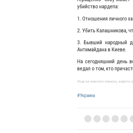
убийство нардепа:
1. Отношения личного ха
2. Убить Калашникова, ч
3. Бывший народный д
Антимайдана в Киеве.
На сегодняшний день в
ведал о том, кто причас
Якщо ви помітили помилку, виділіть нео
#Украина