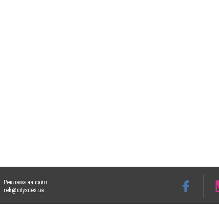
Реклама на сайті:
rek@citysites.ua
Допускається цитування матеріалів без отримання попередньої згоди 06153.com.ua з