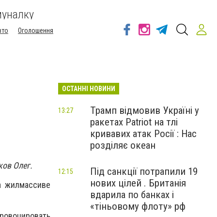
муналку
вто
Оголошення
ОСТАННІ НОВИНИ
Трамп відмовив Україні у
13:27
ракетах Patriot на тлі
кривавих атак Росії : Нас
розділяє океан
ков Олег.
Під санкції потрапили 19
12:15
нових цілей . Британія
а жилмассиве
вдарила по банках і
«тіньовому флоту» рф
ровоцировать