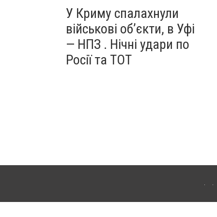
У Криму спалахнули
військові об’єкти, в Уфі
— НПЗ . Нічні удари по
Росії та ТОТ
ердянська. Для інтернет-видань обов'язкове розміщення прямого, відкритого для