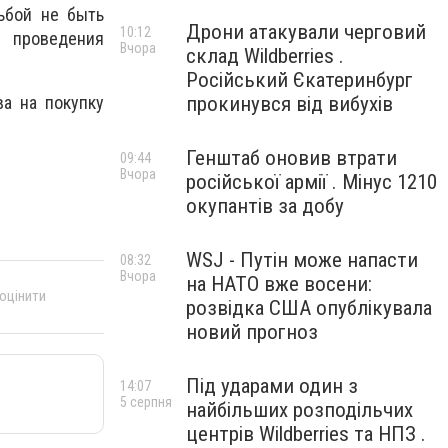
ьбой не быть
Дрони атакували черговий
10:12
 проведения
Вчора
склад Wildberries .
Російський Єкатеринбург
прокинувся від вибухів
ва на покупку
Генштаб оновив втрати
09:44
Вчора
російської армії . Мінус 1210
окупантів за добу
WSJ - Путін може напасти
08:32
Вчора
на НАТО вже восени:
 оцінити
розвідка США опублікувала
новий прогноз
Під ударами один з
14:07
5 серпня
найбільших розподільчих
центрів Wildberries та НПЗ .