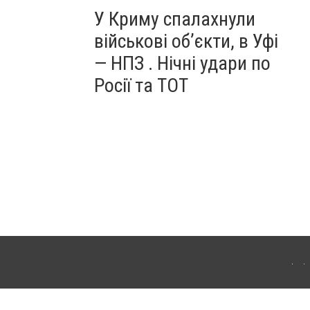
У Криму спалахнули
військові об’єкти, в Уфі
— НПЗ . Нічні удари по
Росії та ТОТ
ердянська. Для інтернет-видань обов'язкове розміщення прямого, відкритого для