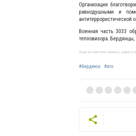
Организация благотвор
равнодушными и пом
антитеррористической о
Военная часть 3033 об
тепловизора. Бердянцы,
Якщо ви помітили помилку, виділіть нео
#бердянск
#ато