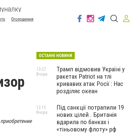
муналку
вто
Оголошення
ОСТАННІ НОВИНИ
Трамп відмовив Україні у
13:27
Вчора
ракетах Patriot на тлі
изор
кривавих атак Росії : Нас
розділяє океан
Під санкції потрапили 19
12:15
Вчора
нових цілей . Британія
 приобретение
вдарила по банках і
«тіньовому флоту» рф