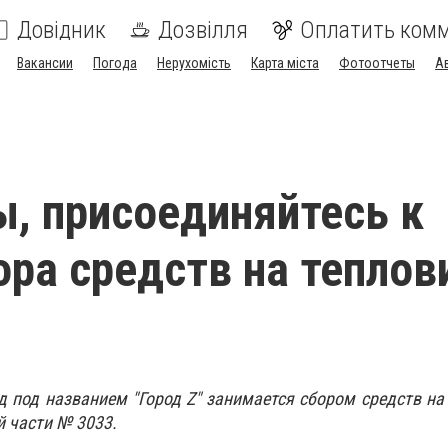
Довідник
Дозвілля
Оплатить ком
Вакансии
Погода
Нерухомість
Карта міста
Фотоотчеты
А
, присоединяйтесь к
ора средств на теплов
 под названием "Город Z" занимается сбором средств на
й части № 3033.