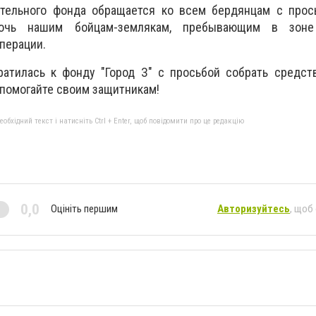
ительного фонда обращается ко всем бердянцам с прос
очь нашим бойцам-землякам, пребывающим в зоне
перации.
ратилась к фонду "Город З" с просьбой собрать средст
 помогайте своим защитникам!
бхідний текст і натисніть Ctrl + Enter, щоб повідомити про це редакцію
0,0
Оцініть першим
Авторизуйтесь
, щоб