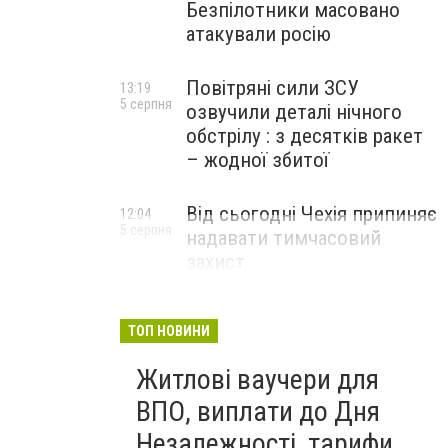
Безпілотники масовано
атакували росію
Повітряні сили ЗСУ
13:19
5 серпня
озвучили деталі нічного
обстрілу : з десятків ракет
– жодної збитої
Від сьогодні Чехія припиняє
12:04
5 серпня
надавати тимчасовий
захист
військовозобов’язаним
українцям
ТОП НОВИНИ
Житлові ваучери для
ВПО, виплати до Дня
Незалежності, тарифи