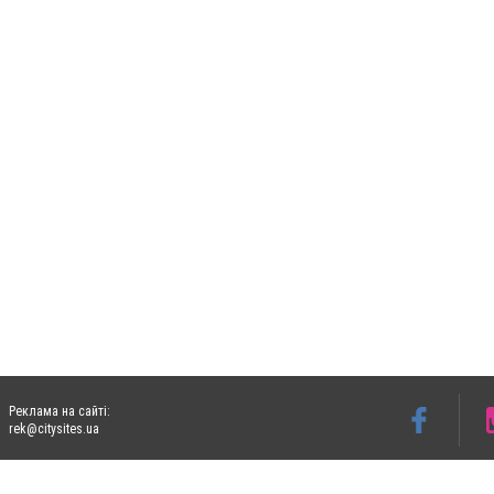
Реклама на сайті:
rek@citysites.ua
Допускається цитування матеріалів без отримання попередньої згоди 06153.com.ua з