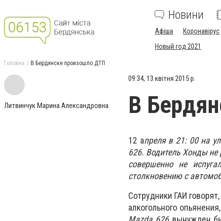
Новини
Афіша
Коронавірус
Новый год 2021
Головна
В Бердянске произошло ДТП
09:34, 13 квітня 2015 р.
В Бердян
Литвинчук Марина Александровна
12 а
преля в 21: 00 на 
626. Водитель Хонды не 
совершенно не испуга
столкновению с автомо
Сотрудники ГАИ говорят
алкогольного опьянения
Mazda 626
вынужден был