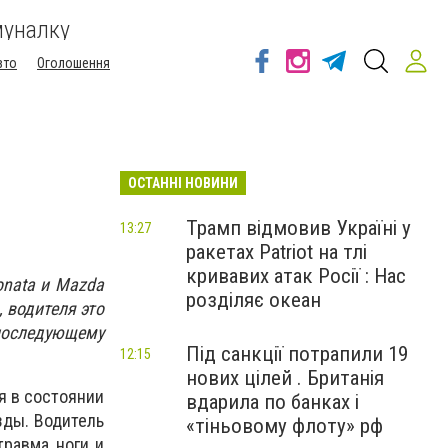
муналку
вто
Оголошення
ОСТАННІ НОВИНИ
Трамп відмовив Україні у
13:27
ракетах Patriot на тлі
кривавих атак Росії : Нас
onata и Mazda
розділяє океан
 водителя это
последующему
Під санкції потрапили 19
12:15
нових цілей . Британія
я в состоянии
вдарила по банках і
зды. Водитель
«тіньовому флоту» рф
травма ноги и