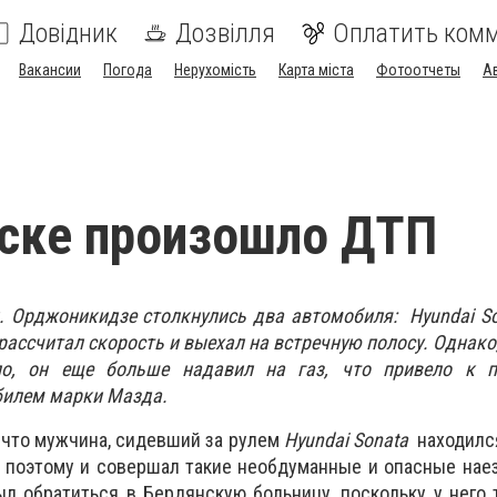
Довідник
Дозвілля
Оплатить ком
Вакансии
Погода
Нерухомість
Карта міста
Фотоотчеты
А
ске произошло ДТП
ул. Орджоникидзе столкнулись два автомобиля:
Hyundai S
рассчитал скорость и выехал на встречную полосу. Однако,
ло, он еще больше надавил на газ, что привело к 
билем марки Мазда.
, что мужчина, сидевший за рулем
Н
yundai Sonata
находилс
, поэтому и совершал такие необдуманные и опасные нае
 обратиться в Бердянскую больницу, поскольку у него 