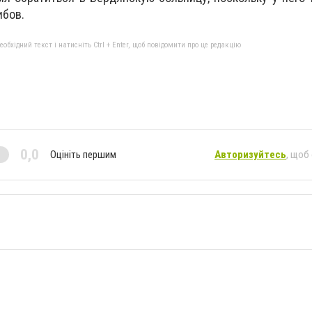
ибов.
бхідний текст і натисніть Ctrl + Enter, щоб повідомити про це редакцію
0,0
Оцініть першим
Авторизуйтесь
, щоб