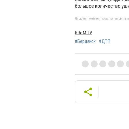
большое количество уш
Якщо ви помітили помилку, виділіть нео
RIA-M.TV
#Бердянск
#ДТП