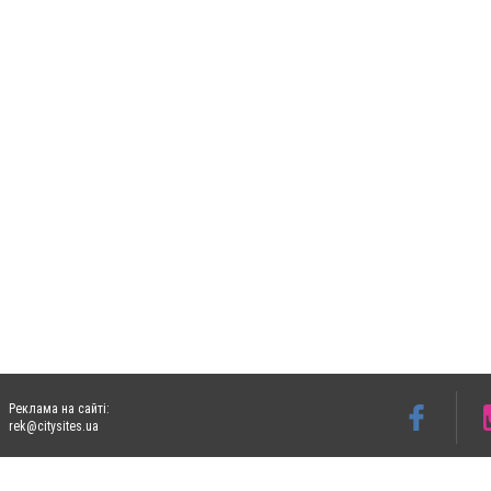
Реклама на сайті:
rek@citysites.ua
Допускається цитування матеріалів без отримання попередньої згоди 06153.com.ua з