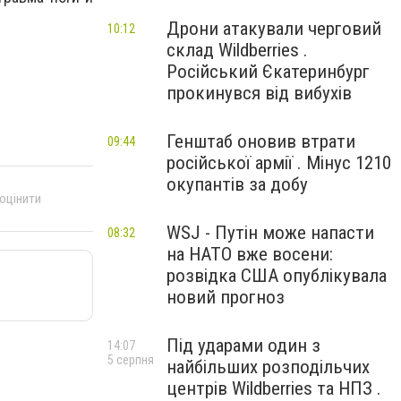
Дрони атакували черговий
10:12
склад Wildberries .
Російський Єкатеринбург
прокинувся від вибухів
Генштаб оновив втрати
09:44
російської армії . Мінус 1210
окупантів за добу
 оцінити
WSJ - Путін може напасти
08:32
на НАТО вже восени:
розвідка США опублікувала
новий прогноз
Під ударами один з
14:07
5 серпня
найбільших розподільчих
центрів Wildberries та НПЗ .