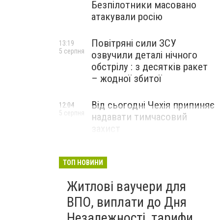
Безпілотники масовано
атакували росію
Повітряні сили ЗСУ
13:19
5 серпня
озвучили деталі нічного
обстрілу : з десятків ракет
– жодної збитої
Від сьогодні Чехія припиняє
12:04
5 серпня
надавати тимчасовий
захист
військовозобов’язаним
українцям
ТОП НОВИНИ
Житлові ваучери для
ВПО, виплати до Дня
Незалежності, тарифи