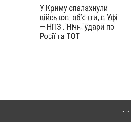
У Криму спалахнули
військові об’єкти, в Уфі
— НПЗ . Нічні удари по
Росії та ТОТ
ердянська. Для інтернет-видань обов'язкове розміщення прямого, відкритого для