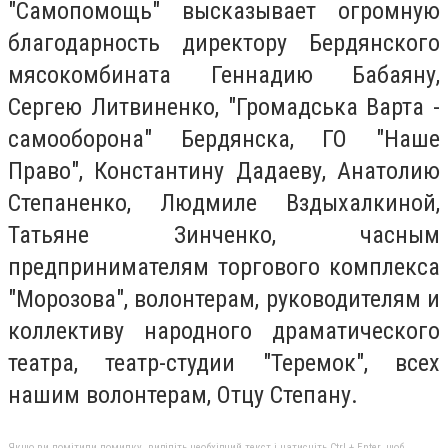
"Самопомощь" высказывает огромную
благодарность директору Бердянского
мясокомбината Геннадию Бабаяну,
Сергею Литвиненко, "Громадська Варта -
самооборона" Бердянска, ГО "Наше
Право", Константину Дадаеву, Анатолию
Степаненко, Людмиле Вздыхалкиной,
Татьяне Зинченко, часным
предпринимателям торгового комплекса
"Морозова", волонтерам, руководителям и
коллективу народного драматического
театра, театр-студии "Теремок", всех
нашим волонтерам, Отцу Степану.
Якщо ви помітили помилку, виділіть необхідний текст і натисніть Ctrl + Enter, щоб