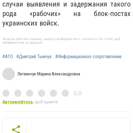
случаи выявления и задержания такого
рода «рабочих» на блок-постах
украинских войск.
Якщо ви помітили помилку, виділіть необхідний текст і натисніть Ctrl + Enter, щоб
повідомити про це редакцію
#АТО
#Дмитрий Тымчук
#Информационное сопротивление
Литвинчук Марина Александровна
0,0
Авторизуйтесь
, щоб оцінити