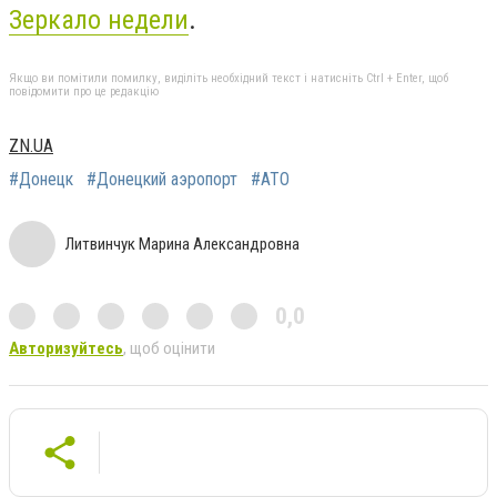
Зеркало недели
.
Якщо ви помітили помилку, виділіть необхідний текст і натисніть Ctrl + Enter, щоб
повідомити про це редакцію
ZN.UA
#Донецк
#Донецкий аэропорт
#АТО
Литвинчук Марина Александровна
0,0
Авторизуйтесь
, щоб оцінити