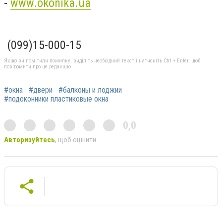
-
www.okonika.ua
(099)15-000-15
Якщо ви помітили помилку, виділіть необхідний текст і натисніть Ctrl + Enter, щоб
повідомити про це редакцію
#окна
#двери
#балконы и лоджии
#подоконники пластиковые окна
0,0
Авторизуйтесь
, щоб оцінити