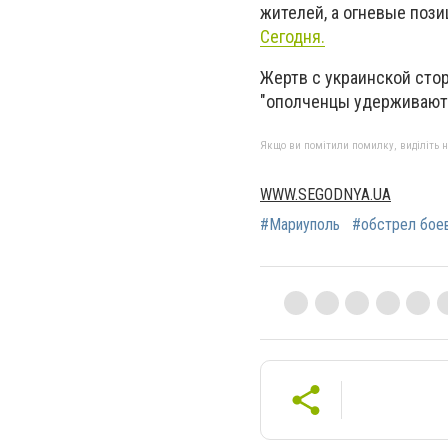
жителей, а огневые поз
Сегодня.
Жертв с украинской сто
"ополченцы удерживают 
Якщо ви помітили помилку, виділіть нео
WWW.SEGODNYA.UA
#Мариуполь
#обстрел боев