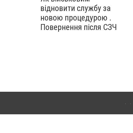
відновити службу за
новою процедурою .
Повернення після СЗЧ
ердянська. Для інтернет-видань обов'язкове розміщення прямого, відкритого для
лама" публікуються на правах реклами.