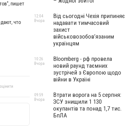
– жодної збитої
тов", пишет
Від сьогодні Чехія припиняє
12:04
Вчора
дают, что
надавати тимчасовий
захист
військовозобов’язаним
українцям
Bloomberg - рф провела
10:26
Вчора
новий раунд таємних
зустрічей з Європою щодо
війни в Україні
 оцінити
Втрати ворога на 5 серпня:
09:59
Вчора
ЗСУ знищили 1 130
окупантів та понад 1,7 тис.
БпЛА