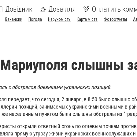
Довідник
Дозвілля
Оплатить ком
Вакансии
Погода
Нерухомість
Карта міста
Фотоотчеты
А
е Мариуполя слышны з
ось с обстрелов боевиками украинских позиций.
ля передает, что сегодня, 2 января, в 8:50 было слышно о
ллерии позиций, занимаемых украинскими военными в райо
ем же населенным пунктом были слышны обстрелы из "градо
еристы открыли ответный огонь по огневым точкам против
авляла прямую угрозу жизни украинских военнослужащих и