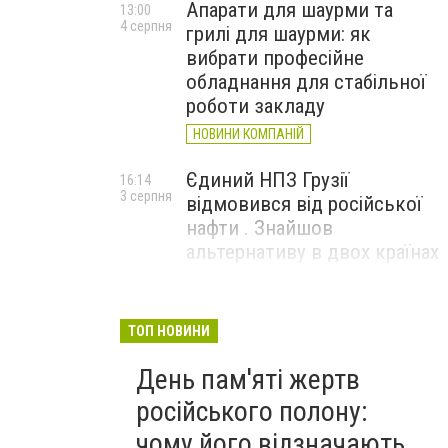
Апарати для шаурми та
13:00
4 серпня
грилі для шаурми: як
вибрати професійне
обладнання для стабільної
роботи закладу
НОВИНИ КОМПАНІЙ
Єдиний НПЗ Грузії
16:14
3 серпня
відмовився від російської
нафти . Знайшов
альтернативу в двох країнах
До чого призвели атаки
15:16
3 серпня
ЗСУ на Wildberries . 200 млрд
ТОП НОВИНИ
збитків і ризик краху банків
День пам'яті жертв
рф
російського полону:
чому його відзначають