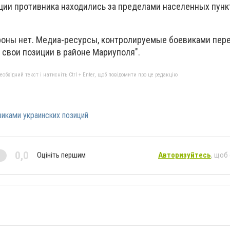
иции противника находились за пределами населенных пунк
роны нет. Медиа-ресурсы, контролируемые боевиками пере
свои позиции в районе Мариуполя".
бхідний текст і натисніть Ctrl + Enter, щоб повідомити про це редакцію
иками украинских позиций
0,0
Оцініть першим
Авторизуйтесь
, щоб