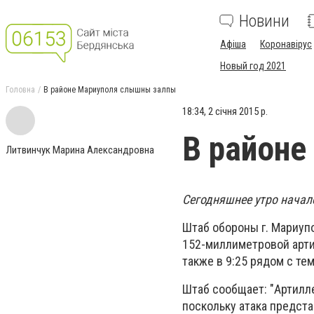
Новини
Афіша
Коронавірус
Новый год 2021
Головна
В районе Мариуполя слышны залпы
18:34, 2 січня 2015 р.
В район
Литвинчук Марина Александровна
Сегодняшнее утро начал
Штаб обороны г. Мариупо
152-миллиметровой арти
также в 9:25 рядом с т
Штаб сообщает: "Артилл
поскольку атака предст