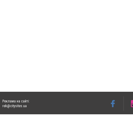
Реклама на сайті:
rek@citysites.ua
Допускається цитування матеріалів без отримання попередньої згоди 06153.com.ua з
пошукових систем гіперпосилання на цитовані статті не нижче другого абзацу в тек
Матеріали з плашками "Новини компаній", "Промо", "Партнерський матеріал", "Партнер