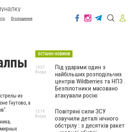
муналку
вто
Оголошення
ОСТАННІ НОВИНИ
алпы
Під ударами один з
14:07
Вчора
найбільших розподільчих
центрів Wildberries та НПЗ .
Безпілотники масовано
атакували росію
бстрелы из
не Гнутово, а
в".
Повітряні сили ЗСУ
13:19
Вчора
озвучили деталі нічного
ника,
обстрілу : з десятків ракет
 мирных