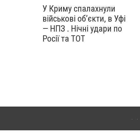
У Криму спалахнули
військові об’єкти, в Уфі
— НПЗ . Нічні удари по
Росії та ТОТ
ердянська. Для інтернет-видань обов'язкове розміщення прямого, відкритого для