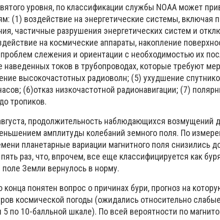
вятого уровня, по классификации службы NOAA может при
: (1) воздействие на энергетические системы, включая 
ия, частичные разрушения энергетических систем и откл
оздействие на космические аппараты, накопление поверхно
е проблем слежения и ориентации с необходимостью их п
е наведенных токов в трубопроводах, которые требуют мер
ние высокочастотных радиоволн; (5) ухудшение спутник
часов; (6)отказ низкочастотной радионавигации; (7) поляр
до тропиков.
 августа, продолжительность наблюдающихся возмущений д
еньшением амплитуды колебаний земного поля. По измере
мени планетарные вариации магнитного поля снизились до
пять раз, что, впрочем, все еще классифицируется как буря
ое поле Земли вернулось в норму.
 конца понятен вопрос о причинах бури, прогноз на котор
тров космической погоды (ожидались относительно слабы
5 по 10-балльной шкале). По всей вероятности по магнит