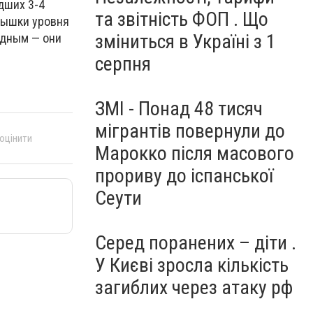
дших 3-4
та звітність ФОП . Що
спышки уровня
зміниться в Україні з 1
рдным — они
серпня
ЗМІ - Понад 48 тисяч
мігрантів повернули до
 оцінити
Марокко після масового
прориву до іспанської
Сеути
Серед поранених – діти .
У Києві зросла кількість
загиблих через атаку рф