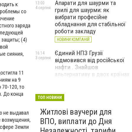
Апарати для шаурми та
13:00
водить к
4 серпня
грилі для шаурми: як
проблемы со
вибрати професійне
ючение
обладнання для стабільної
стного заряда
роботи закладу
оследующей
 защиты; (4)
НОВИНИ КОМПАНІЙ
овой
Єдиний НПЗ Грузії
ные сияния,
16:14
3 серпня
відмовився від російської
нафти . Знайшов
остигла 11
альтернативу в двох країнах
ниям на 9
 70-120, то
До чого призвели атаки
15:16
. До конца
3 серпня
ЗСУ на Wildberries . 200 млрд
ТОП НОВИНИ
збитків і ризик краху банків
Житлові ваучери для
рф
ую не выдавал
ВПО, виплати до Дня
е возмущения,
осфере Земли
Незалежності, тарифи