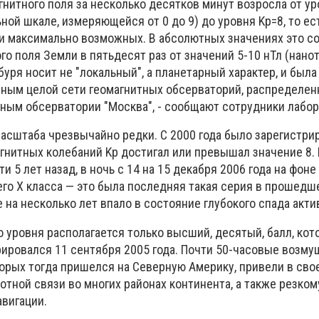
нитного поля за несколько десятков минут возросла от ур
ьной шкале, измеряющейся от 0 до 9) до уровня Kp=8, то ес
ти максимально возможных. В абсолютных значениях это с
го поля Земли в пятьдесят раз от значений 5-10 нТл (нанот
уря носит не "локальный", а планетарный характер, и была
нным целой сети геомагнитных обсерваторий, распределе
нным обсерватории "Москва" , - сообщают сотрудники лабор
масштаба чрезвычайно редки. С 2000 года было зарегистри
агнитных колебаний Kp достигал или превышал значение 8.
и 5 лет назад, в ночь с 14 на 15 декабря 2006 года на фоне
о X класса — это была последняя такая серия в прошед
е на несколько лет впало в состояние глубокого спада акти
 уровня располагается только высший, десятый, балл, кот
рировался 11 сентября 2005 года. Почти 50-часовые возм
торых тогда пришелся на Северную Америку, привели в сво
тной связи во многих районах континента, а также резко
авигации.