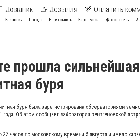
Довідник
Дозвілля
Оплатить ком
Вакансии
Погода
Нерухомість
Карта міста
Фотоотчеты
А
те прошла сильнейшая
итная буря
гнитная буря была зарегистрирована обсерваториями земно
011 года. Об этом сообщает лаборатория рентгеновской аст
 22 часов по московскому времени 5 августа и имело харак