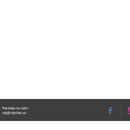
Реклама на сайті:
rek@citysites.ua
Допускається цитування матеріалів без отримання попередньої згоди 06153.com.ua з