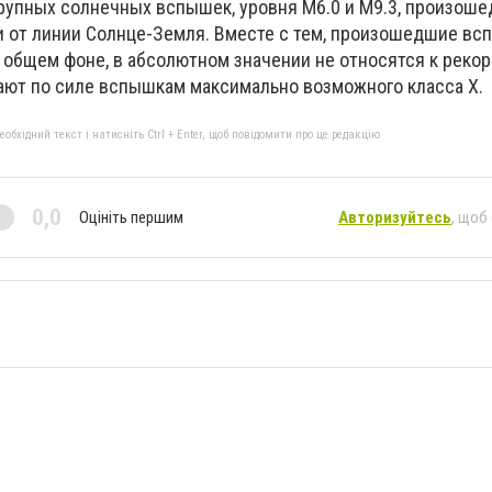
крупных солнечных вспышек, уровня M6.0 и M9.3, произоше
зи от линии Солнце-Земля. Вместе с тем, произошедшие в
а общем фоне, в абсолютном значении не относятся к реко
пают по силе вспышкам максимально возможного класса X.
бхідний текст і натисніть Ctrl + Enter, щоб повідомити про це редакцію
0,0
Оцініть першим
Авторизуйтесь
, щоб