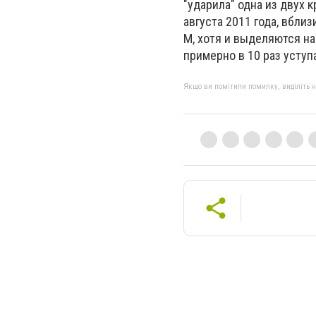
"ударила" одна из двух 
августа 2011 года, вбли
M, хотя и выделяются н
примерно в 10 раз усту
Якщо ви помітили помилку, виділіть нео