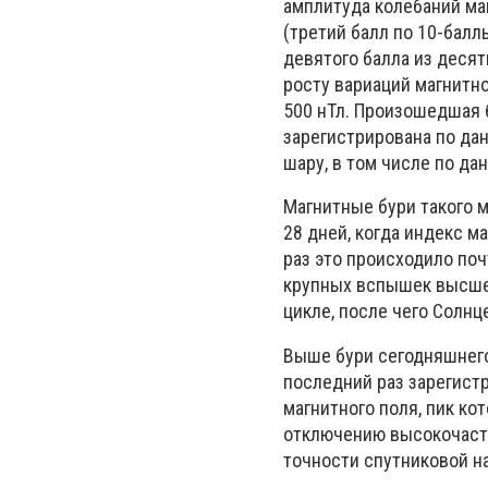
амплитуда колебаний маг
(третий балл по 10-балл
девятого балла из деся
росту вариаций магнитно
500 нТл. Произошедшая б
зарегистрирована по да
шару, в том числе по да
Магнитные бури такого 
28 дней, когда индекс м
раз это происходило почт
крупных вспышек высшег
цикле, после чего Солнц
Выше бури сегодняшнего
последний раз зарегист
магнитного поля, пик ко
отключению высокочасто
точности спутниковой н