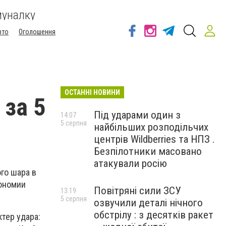
муналку
вто
Оголошення
ОСТАННІ НОВИНИ
 за 5
Під ударами один з
14:07
5 серпня
найбільших розподільчих
центрів Wildberries та НПЗ .
Безпілотники масовано
атакували росію
го шара в
рономии
Повітряні сили ЗСУ
13:19
5 серпня
озвучили деталі нічного
обстрілу : з десятків ракет
тер удара: