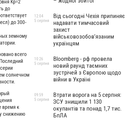
– жодної збитої
овня Kp=2
ть до
оответствует
Від сьогодні Чехія припиняє
12:04
5 серпня
есл) до 300-
надавати тимчасовий
захист
нных земному
військовозобов’язаним
атории.
українцям
ровано всего
Bloomberg - рф провела
10:26
 Последний
5 серпня
новий раунд таємних
 серии
зустрічей з Європою щодо
шем солнечном
війни в Україні
вности.
орый
Втрати ворога на 5 серпня:
09:59
ущения
5 серпня
ЗСУ знищили 1 130
е время к
окупантів та понад 1,7 тис.
му снижению
БпЛА