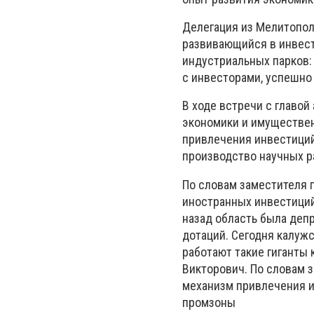
Делегация из Мелитополя
развивающийся в инвест
индустриальных парков: 
с инвесторами, успешно
В ходе встречи с главой
экономики и имуществе
привлечения инвестиций
производство научных ра
По словам заместителя 
иностранных инвестиций
назад область была деп
дотаций. Сегодня калужс
работают такие гиганты к
Викторович. По словам з
механизм привлечения и
промзоны