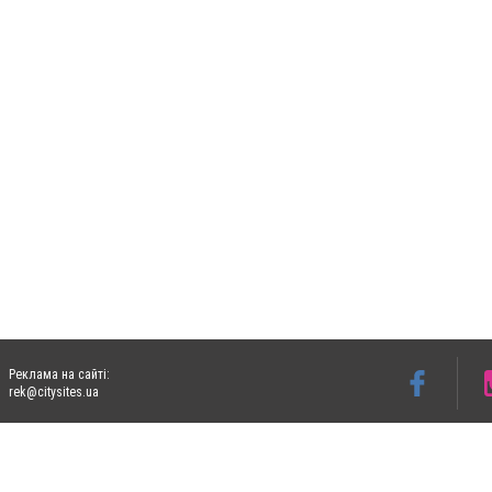
Реклама на сайті:
rek@citysites.ua
Допускається цитування матеріалів без отримання попередньої згоди 06153.com.ua з
пошукових систем гіперпосилання на цитовані статті не нижче другого абзацу в тек
Матеріали з плашками "Новини компаній", "Промо", "Партнерський матеріал", "Партнер