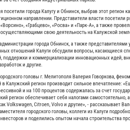
 посетили города Калугу и Обнинск, выбрав этот регион к
иционном направлении. Представители власти посетили р
«Ворсино», «Грабцево», «Росва» и «Парк-А», а также прове
 осуществляющими свою деятельность на Калужской земл
 администрации города Обнинск, а также представителями
нных отношений Калуги обсудили вопросы, касающиеся сп
, поддержки и коммерциализации инновационных идей, вн
зработок и другие.
городского головы г. Мелитополя Валерия Говоркова, фено
 в Калужский регион производит сильное впечатление: «Е
рессивной и на 100 процентов содержалась за счет госуда
кий регион обеспечивает себя налогами самостоятельно, а
ак Volkswagen, Сitroen, Volvo и другие», - рассказывает Ва
аместителя городского головы, коллеги из Калуги подробн
нвесторов и поделились опытом начала строительства пр