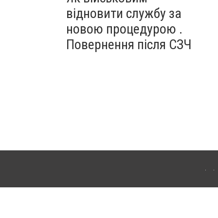
відновити службу за
новою процедурою .
Повернення після СЗЧ
ердянська. Для інтернет-видань обов'язкове розміщення прямого, відкритого для
лама" публікуються на правах реклами.