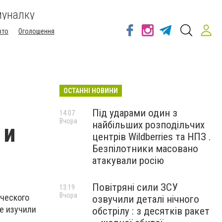
муналку
вто
Оголошення
ОСТАННІ НОВИНИ
Під ударами один з
14:07
Вчора
найбільших розподільчих
 и
центрів Wildberries та НПЗ .
Безпілотники масовано
атакували росію
Повітряні сили ЗСУ
13:19
Вчора
ического
озвучили деталі нічного
е изучили
обстрілу : з десятків ракет