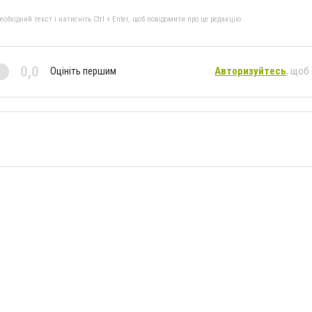
бхідний текст і натисніть Ctrl + Enter, щоб повідомити про це редакцію
0,0
Оцініть першим
Авторизуйтесь
, щоб