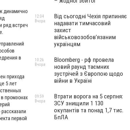
– жодної збитої
ак динамично
Від сьогодні Чехія припиняє
12:04
яд
Вчора
надавати тимчасовий
ли ряд встреч
захист
е.
військовозобов’язаним
українцям
 управлений
особов
едрения в
Bloomberg - рф провела
10:26
Вчора
новий раунд таємних
зустрічей з Європою щодо
мен прихода
війни в Україні
ще 5 лет
рственных
Втрати ворога на 5 серпня:
09:59
 в промзонах
Вчора
ЗСУ знищили 1 130
лерий
окупантів та понад 1,7 тис.
о рассказали
БпЛА
оекта первой