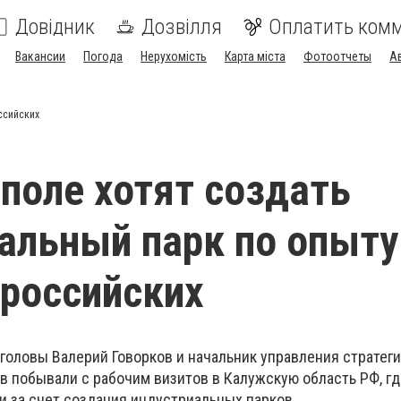
Довідник
Дозвілля
Оплатить ком
Вакансии
Погода
Нерухомість
Карта міста
Фотоотчеты
А
ссийских
поле хотят создать
альный парк по опыту
российских
 головы Валерий Говорков и начальник управления стратег
в побывали с рабочим визитов в Калужскую область РФ, гд
и за счет создания индустриальных парков.