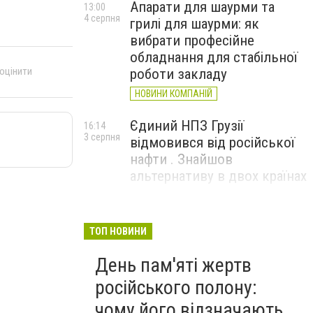
Апарати для шаурми та
13:00
4 серпня
грилі для шаурми: як
вибрати професійне
обладнання для стабільної
 оцінити
роботи закладу
НОВИНИ КОМПАНІЙ
Єдиний НПЗ Грузії
16:14
3 серпня
відмовився від російської
нафти . Знайшов
альтернативу в двох країнах
До чого призвели атаки
15:16
3 серпня
ЗСУ на Wildberries . 200 млрд
ТОП НОВИНИ
збитків і ризик краху банків
День пам'яті жертв
рф
російського полону:
чому його відзначають