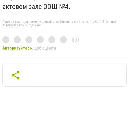
актовом зале ООШ №4.
Якщо ви помітили помилку, виділіть необхідний текст і натисніть Ctrl + Enter, щоб
повідомити про це редакцію
0,0
Авторизуйтесь
, щоб оцінити