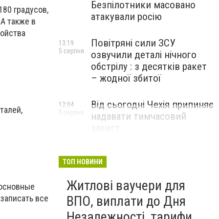
Безпілотники масовано
180 градусов,
атакували росію
 А также в
ройства
Повітряні сили ЗСУ
13:19
5 серпня
озвучили деталі нічного
обстрілу : з десятків ракет
– жодної збитої
Від сьогодні Чехія припиняє
12:04
талей,
5 серпня
надавати тимчасовий
захист
військовозобов’язаним
українцям
ТОП НОВИНИ
Житлові ваучери для
 основные
 записать все
ВПО, виплати до Дня
Незалежності, тарифи