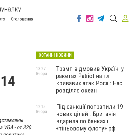
муналку
вто
Оголошення
ОСТАННІ НОВИНИ
Трамп відмовив Україні у
13:27
Вчора
ракетах Patriot на тлі
014
кривавих атак Росії : Нас
розділяє океан
Під санкції потрапили 19
12:15
Вчора
нових цілей . Британія
дставлены
вдарила по банках і
 VGA - от 320
«тіньовому флоту» рф
ая политика