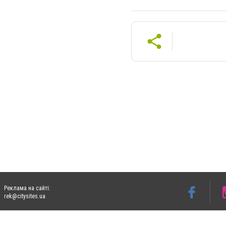
Реклама на сайті:
rek@citysites.ua
Допускається цитування матеріалів без отримання попередньої згоди 06153.com.ua з