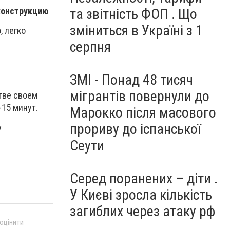
конструкцию
та звітність ФОП . Що
зміниться в Україні з 1
, легко
серпня
ЗМІ - Понад 48 тисяч
мігрантів повернули до
тве своем
15 минут.
Марокко після масового
прориву до іспанської
у
Сеути
Серед поранених – діти .
У Києві зросла кількість
загиблих через атаку рф
 оцінити