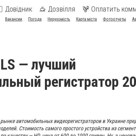
Довідник
Дозвілля
Оплатить ком
Вакансии
Погода
Нерухомість
Карта міста
Фотоотчеты
А
LS — лучший
льный регистратор 2
 рынке автомобильных видеорегистраторов в Украине пре
оделей. Стоимость самого простого устройства из сегмента
по качеству — HD, цена от 600 до 1000 гривен. Ну, а ценов