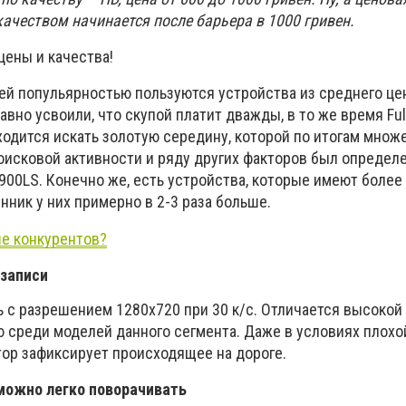
 качеством начинается после барьера в 1000 гривен.
цены и качества!
ей попульярностью пользуются устройства из среднего це
авно усвоили, что скупой платит дважды, в то же время Ful
ходится искать золотую середину, которой по итогам множ
поисковой активности и ряду других факторов был определ
900LS. Конечно же, есть устройства, которые имеют более
енник у них примерно в 2-3 раза больше.
е конкурентов?
 записи
ь с разрешением 1280х720 при 30 к/с. Отличается высокой
 среди моделей данного сегмента. Даже в условиях плохо
ор зафиксирует происходящее на дороге.
можно легко поворачивать