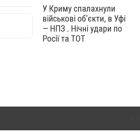
У Криму спалахнули
військові об’єкти, в Уфі
— НПЗ . Нічні удари по
Росії та ТОТ
ердянська. Для інтернет-видань обов'язкове розміщення прямого, відкритого для