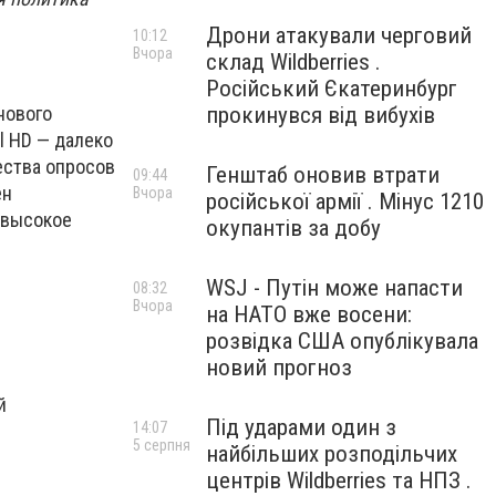
Дрони атакували черговий
10:12
Вчора
склад Wildberries .
Російський Єкатеринбург
прокинувся від вибухів
нового
l HD — далеко
ества опросов
Генштаб оновив втрати
09:44
ен
Вчора
російської армії . Мінус 1210
 высокое
окупантів за добу
WSJ - Путін може напасти
08:32
Вчора
на НАТО вже восени:
розвідка США опублікувала
новий прогноз
й
Під ударами один з
14:07
5 серпня
найбільших розподільчих
центрів Wildberries та НПЗ .