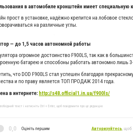
ользования в автомобиле кронштейн имеет специальную 
 прост в установке, надёжно крепится на лобовое стекло
оворачиваться на различные углы.
тор — до 1,5 часов автономной работы
улятора огромное достоинство F900LS, так как в большинс
роенную батарею и способоны работать автономно лишь 3-
етить, что DOD F900LS стал успешен благодаря прекрасном
ества и по праву является ТОП ПРОДАЖ 2014 года.
ена в интернете:
http://s48.official1.in.ua/f900ls/
бхідний текст і натисніть Ctrl + Enter, щоб повідомити про це редакцію
0,0
Оцініть першим
Авторизуйтесь
, щоб