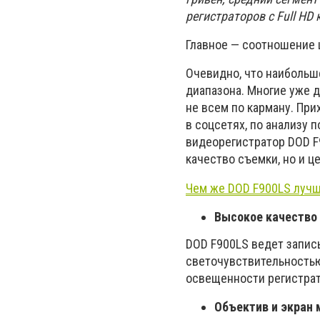
регистраторов с Full HD
Главное — соотношение 
Очевидно, что наибольш
диапазона. Многие уже д
не всем по карману. При
в соцсетях, по анализу 
видеорегистратор DOD F
качество съемки, но и ц
Чем же DOD F900LS лучш
Высокое качество
DOD F900LS ведет запис
светочувствительностью
освещенности регистрат
Объектив и экран 