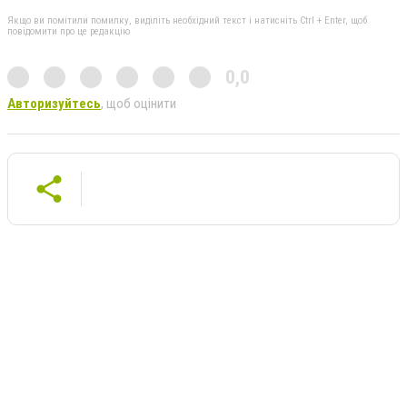
Якщо ви помітили помилку, виділіть необхідний текст і натисніть Ctrl + Enter, щоб
повідомити про це редакцію
0,0
Авторизуйтесь
, щоб оцінити