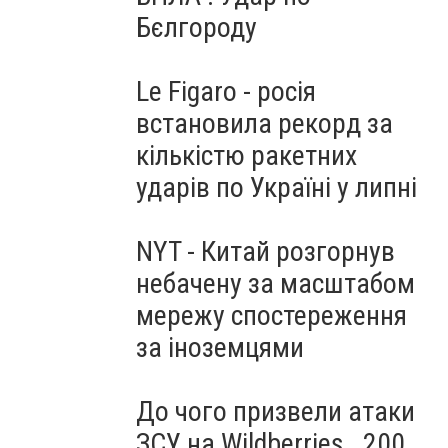
Бєлгороду
Le Figaro - росія
встановила рекорд за
кількістю ракетних
ударів по Україні у липні
NYT - Китай розгорнув
небачену за масштабом
мережу спостереження
за іноземцями
До чого призвели атаки
ЗСУ на Wildberries . 200