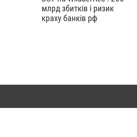
млрд збитків і ризик
краху банків рф
ердянська. Для інтернет-видань обов'язкове розміщення прямого, відкритого для
лама" публікуються на правах реклами.