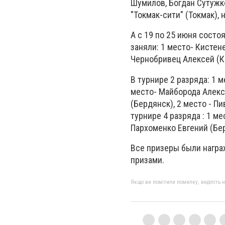
Шумилов, Богдан Сутужк
"Токмак-сити" (Токмак), 
А с 19 по 25 июня состо
заняли: 1 место- Кистен
Чернобривец Алексей (К
В турнире 2 разряда: 1 
место- Майборода Алекса
(Бердянск), 2 место - П
турнире 4 разряда : 1 ме
Пархоменко Евгений (Бе
Все призеры были нагр
призами.
Якщо ви помітили помилку, виділіть нео