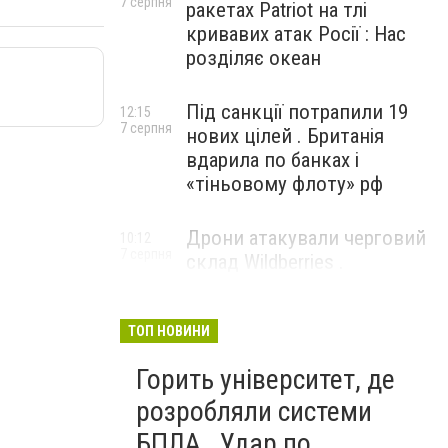
7 серпня
ракетах Patriot на тлі
кривавих атак Росії : Нас
розділяє океан
Під санкції потрапили 19
12:15
7 серпня
нових цілей . Британія
вдарила по банках і
«тіньовому флоту» рф
Дрони атакували черговий
10:12
7 серпня
склад Wildberries .
Російський Єкатеринбург
прокинувся від вибухів
ТОП НОВИНИ
Горить університет, де
розробляли системи
БПЛА . Удар по