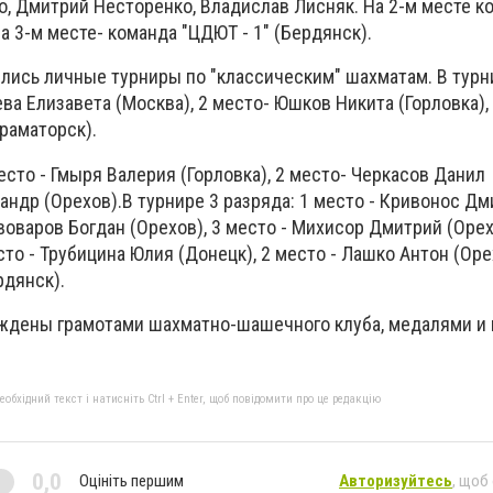
о, Дмитрий Несторенко, Владислав Лисняк. На 2-м месте к
на 3-м месте- команда "ЦДЮТ - 1" (Бердянск).
ялись личные турниры по "классическим" шахматам. В турн
ева Елизавета (Москва), 2 место- Юшков Никита (Горловка),
раматорск).
место - Гмыря Валерия (Горловка), 2 место- Черкасов Данил 
ндр (Орехов).В турнире 3 разряда: 1 место - Кривонос Д
ивоваров Богдан (Орехов), 3 место - Михисор Дмитрий (Орех
сто - Трубицина Юлия (Донецк), 2 место - Лашко Антон (Оре
рдянск).
аждены грамотами шахматно-шашечного клуба, медалями и
бхідний текст і натисніть Ctrl + Enter, щоб повідомити про це редакцію
0,0
Оцініть першим
Авторизуйтесь
, щоб