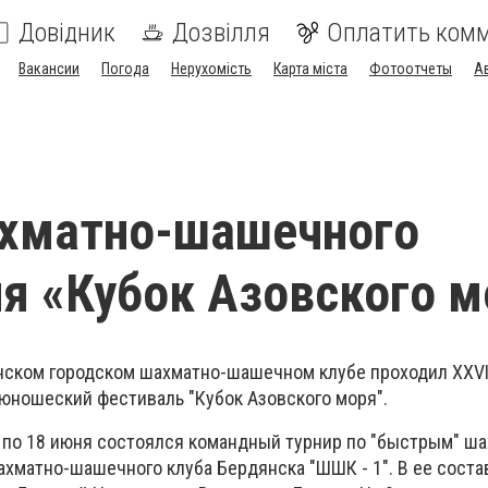
Довідник
Дозвілля
Оплатить ком
Вакансии
Погода
Нерухомість
Карта міста
Фотоотчеты
А
ахматно-шашечного
я «Кубок Азовского м
янском городском шахматно-шашечном клубе проходил XXVI
ношеский фестиваль "Кубок Азовского моря".
5 по 18 июня состоялся командный турнир по "быстрым" ша
ахматно-шашечного клуба Бердянска "ШШК - 1". В ее соста