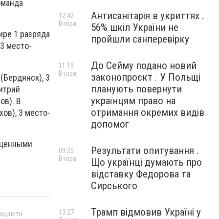
оманда
Антисанітарія в укриттях .
12:42
Вчора
56% шкіл України не
ире 1 разряда
пройшли санперевірку
 3 место-
До Сейму подано новий
11:19
Вчора
законопроєкт . У Польщі
(Бердянск), 3
планують повернути
митрий
українцям право на
ов). В
отримання окремих видів
хов), 3 место-
допомог
 ценными
Результати опитування .
09:25
Вчора
Що українці думають про
відставку Федорова та
Сирського
Трамп відмовив Україні у
13:27
 оцінити