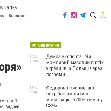
муналку
вто
Оголошення
ОСТАННІ НОВИНИ
Думка експерта . Чи
14:23
Вчора
можливий масовий відтік
оря»
українців із Польщі через
погроми
I
Федоров пояснив, що
13:47
Вчора
потрібно змінити в
мобілізації . «200+ тисяч у
хматам. 1
СЗЧ»
ве: Андрей