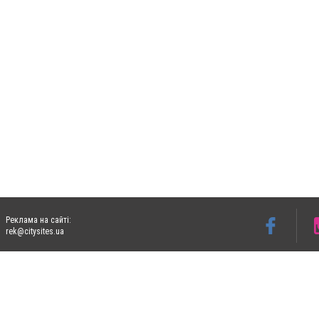
Реклама на сайті:
rek@citysites.ua
Допускається цитування матеріалів без отримання попередньої згоди 06153.com.ua з
пошукових систем гіперпосилання на цитовані статті не нижче другого абзацу в тек
Матеріали з плашками "Новини компаній", "Промо", "Партнерський матеріал", "Партнер