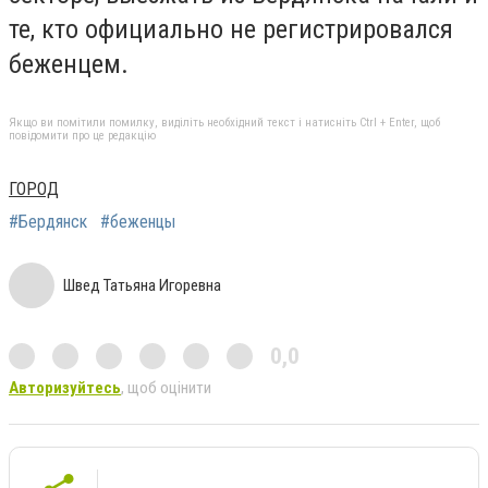
те, кто официально не регистрировался
беженцем.
Якщо ви помітили помилку, виділіть необхідний текст і натисніть Ctrl + Enter, щоб
повідомити про це редакцію
ГОРОД
#Бердянск
#беженцы
Швед Татьяна Игоревна
0,0
Авторизуйтесь
, щоб оцінити